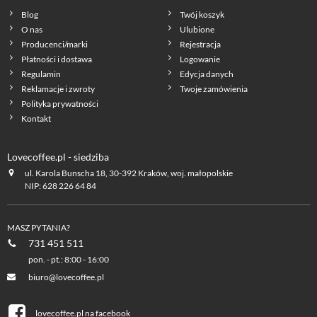
Blog
Twój koszyk
O nas
Ulubione
Producenci/marki
Rejestracja
Płatności i dostawa
Logowanie
Regulamin
Edycja danych
Reklamacje i zwroty
Twoje zamówienia
Polityka prywatności
Kontakt
Lovecoffee.pl - siedziba
ul. Karola Bunscha 18, 30-392 Kraków, woj. małopolskie
NIP: 628 226 64 84
MASZ PYTANIA?
731 451 511
pon. - pt.: 8:00 - 16:00
biuro@lovecoffee.pl
lovecoffee.pl na facebook