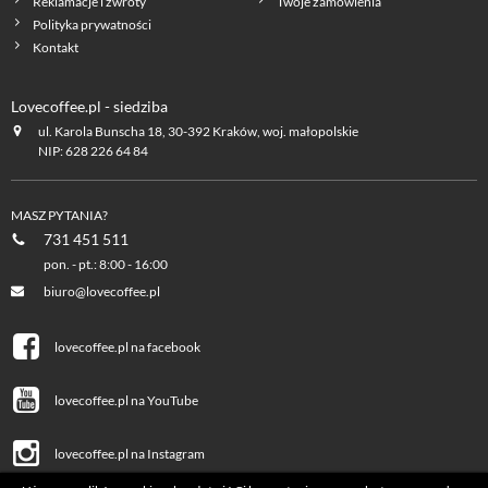
Reklamacje i zwroty
Twoje zamówienia
Polityka prywatności
Kontakt
Lovecoffee.pl - siedziba
ul. Karola Bunscha 18, 30-392 Kraków, woj. małopolskie
NIP: 628 226 64 84
MASZ PYTANIA?
731 451 511
pon. - pt.: 8:00 - 16:00
biuro@lovecoffee.pl
lovecoffee.pl na facebook
lovecoffee.pl na YouTube
lovecoffee.pl na Instagram