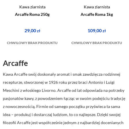
Kawa ziarnista
Kawa ziarnista
Arcaffe Roma 250g
Arcaffe Roma 1kg
29,00
109,00
zł
zł
CHWILOWY BRAK PRODUKTU
CHWILOWY BRAK PRODUKTU
Arcaffe
Kawa Arcaffe swój doskonały aromat i smak zawdzięcza rodzinnej
recepturze, stworzonej w 1926 roku przez braci Antonio i Luigi
Meschini z włoskiego Livorno. Arcaffe od lat odpowiada na potrzeby
pasjonatów kawy, z powodzeniem łącząc w swoim podejściu tradycję
z nowoczesnością. Firmie od samego początku przyświeca ta sama
idea – produkuj i dostarczaj ludziom, to co najlepsze. Dzięki swojej
filozofii Arcaffe jest współcześnie jednym z najbardziej docenianych