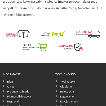
producentów kawy na całym świecie. Smakosze doceniają przede
wszystkim, takie produkty marki jak Arcaffe Roma, Arcaffe Peru FTO
i Arcaffe Mokacrema.
INFORMACJE
TWOJE KONTO
Blog
Twój koszyk
O nas
Ulubione
Producenci/marki
Rejestracja
Płatności i dostawa
Logowanie
Regulamin
Edycja danych