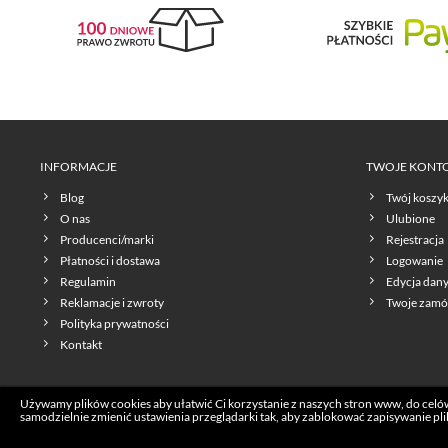
INFORMACJE
TWOJE KONT
Blog
Twój koszy
O nas
Ulubione
Producenci/marki
Rejestracja
Płatności i dostawa
Logowanie
Regulamin
Edycja dan
Reklamacje i zwroty
Twoje zamó
Polityka prywatności
Kontakt
Używamy plików cookies aby ułatwić Ci korzystanie z naszych stron www, do celów 
samodzielnie zmienić ustawienia przeglądarki tak, aby zablokować zapisywanie pli
Copyrights © 2026 Lovecoffee.pl. Wszelkie prawa zastrzeżone.