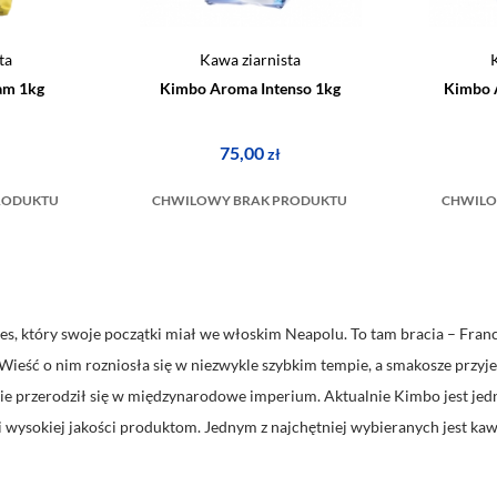
ta
Kawa ziarnista
am 1kg
Kimbo Aroma Intenso 1kg
Kimbo 
75,00
zł
RODUKTU
CHWILOWY BRAK PRODUKTU
CHWILO
es, który swoje początki miał we włoskim Neapolu. To tam bracia – Franc
Wieść o nim rozniosła się w niezwykle szybkim tempie, a smakosze przyje
ie przerodził się w międzynarodowe imperium. Aktualnie Kimbo jest je
ki wysokiej jakości produktom. Jednym z najchętniej wybieranych jest ka