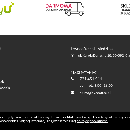
O
Lovecoffee.pl - siedziba
ul. Karola Bunscha 18, 30-392 Kr
k
MASZ PYTANIA?
731 451 511
ych
pon. - pt.: 8:00 - 16:00
wienia
biuro@lovecoffee.pl
statystycznych oraz reklamowych. Jeśli nie blokujesz tych plików, to zgadzasz się na 
ków cookies. Więcej informacji znajdziesz w naszej
polityce prywatności