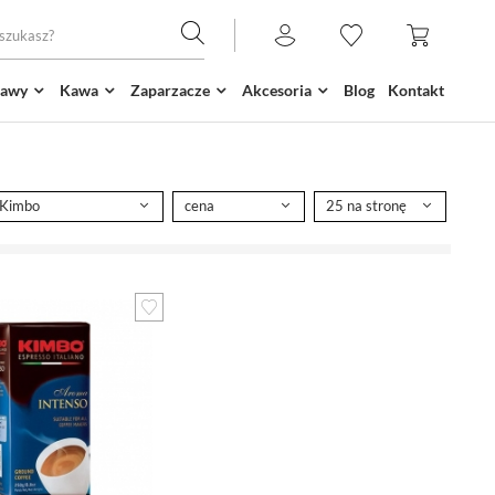
kawy
Kawa
Zaparzacze
Akcesoria
Blog
Kontakt
Kimbo
cena
25 na stronę