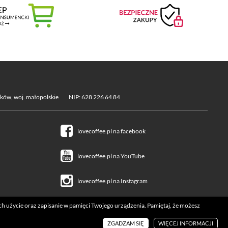
aków, woj. małopolskie
NIP: 628 226 64 84
lovecoffee.pl na facebook
lovecoffee.pl na YouTube
lovecoffee.pl na Instagram
ich użycie oraz zapisanie w pamięci Twojego urządzenia. Pamiętaj, że możesz
Realizacja:
icube.pl
ZGADZAM SIĘ
WIĘCEJ INFORMACJI