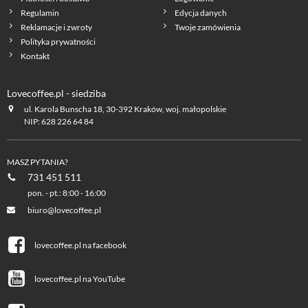
Regulamin
Edycja danych
Reklamacje i zwroty
Twoje zamówienia
Polityka prywatności
Kontakt
Lovecoffee.pl - siedziba
ul. Karola Bunscha 18, 30-392 Kraków, woj. małopolskie
NIP: 628 226 64 84
MASZ PYTANIA?
731 451 511
pon. - pt.: 8:00 - 16:00
biuro@lovecoffee.pl
lovecoffee.pl na facebook
lovecoffee.pl na YouTube