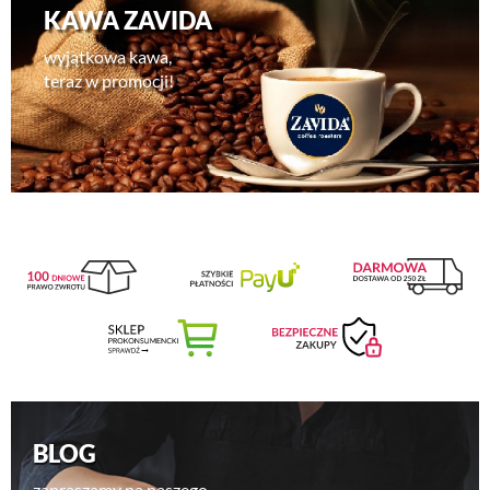
KAWA ZAVIDA
wyjątkowa kawa,
teraz w promocji!
BLOG
zapraszamy na naszego