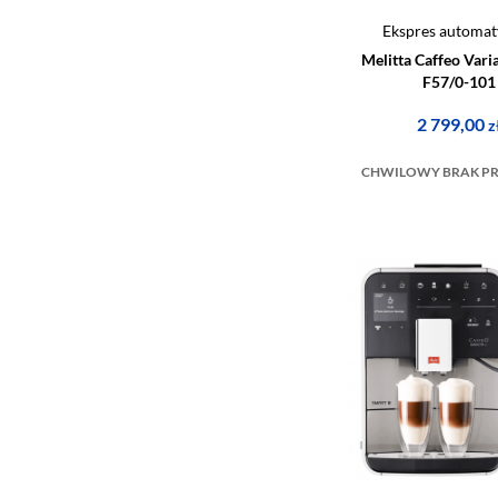
Ekspres automat
Melitta Caffeo Var
F57/0-101
2 799,00
z
CHWILOWY BRAK P