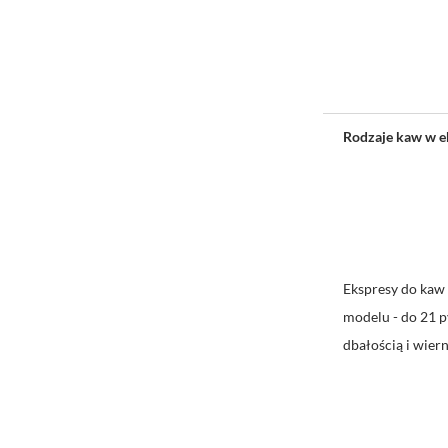
Rodzaje kaw w e
Ekspresy do kaw 
modelu - do 21 
dbałością i wier