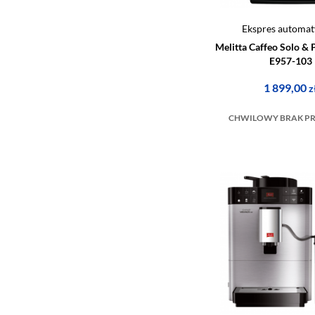
Ekspres automat
Melitta Caffeo Solo & 
E957-103
1 899,00
z
CHWILOWY BRAK P