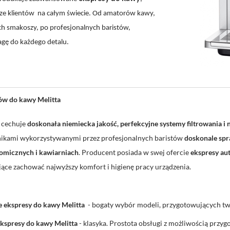
ze klientów
na całym świecie. Od amatorów kawy,
h smakoszy, po profesjonalnych baristów,
gę do każdego detalu.
ów do kawy Melitta
cechuje
doskonała niemiecka jakość, perfekcyjne systemy filtrowania i
nikami wykorzystywanymi przez profesjonalnych baristów
doskonale spr
nomicznych i kawiarniach
. Producent posiada w swej ofercie
ekspresy au
jące zachować najwyższy komfort i higienę pracy urządzenia.
 ekspresy do kawy Melitta
- bogaty wybór modeli, przygotowujących tw
kspresy do kawy Melitta
- klasyka. Prostota obsługi z możliwością przyg