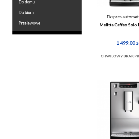
Do domu
Do biura
Ekspres automat
Przelewowe
Melitta Caffeo Solo
1 499,00
z
CHWILOWY BRAK P