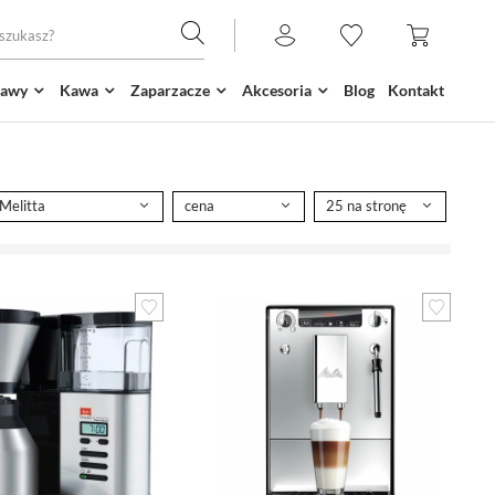
kawy
Kawa
Zaparzacze
Akcesoria
Blog
Kontakt
Melitta
cena
25 na stronę