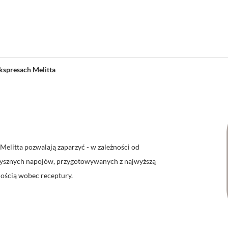
kspresach Melitta
Melitta pozwalają zaparzyć - w zależności od
pysznych napojów, przygotowywanych z najwyższą
nością wobec receptury.