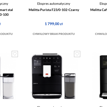
yczny
Ekspres automatyczny
Eksp
mart stal
Melitta Purista F23/0-102-Czarny
Melitta Ca
/0-100
1 799,00
ł
zł
RODUKTU
CHWILOWY BRAK PRODUKTU
CHWILO