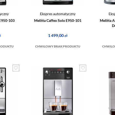
yczny
Ekspres automatyczny
Eks
 E950-103
Melitta Caffeo Solo E950-101
Melitta 
D
1 499,00
ł
zł
RODUKTU
CHWILOWY BRAK PRODUKTU
CHWILO