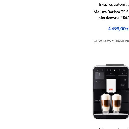
Ekspres automat
Melitta Barista TS S
nierdzewna F86
4 499,00
z
CHWILOWY BRAK P