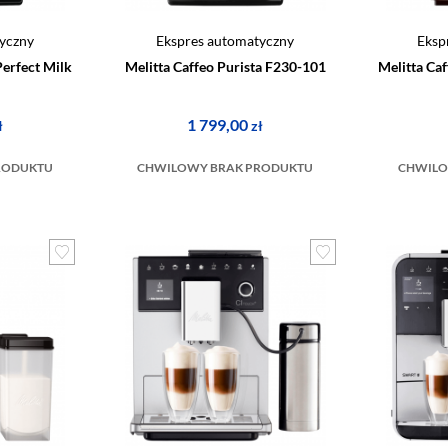
yczny
Ekspres automatyczny
Eksp
Perfect Milk
Melitta Caffeo Purista F230-101
Melitta Ca
1 799,00
ł
zł
RODUKTU
CHWILOWY BRAK PRODUKTU
CHWILO