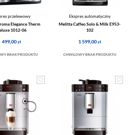
pres przelewowy
Ekspres automatyczny
Aroma Elegance Therm
Melitta Caffeo Solo & Milk E953-
eluxe 1012-06
102
499,00
1 599,00
zł
zł
WY BRAK PRODUKTU
CHWILOWY BRAK PRODUKTU