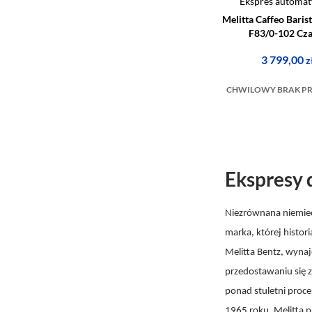
Ekspres automat
Melitta Caffeo Baris
F83/0-102 Cz
3 799,00
z
CHWILOWY BRAK P
Ekspresy 
Niezrównana niemieck
marka, której histor
Melitta Bentz, wynaj
przedostawaniu się z
ponad stuletni proce
1965 roku, Melitta