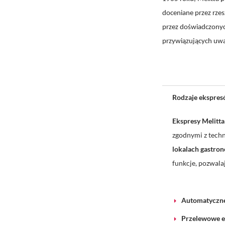
doceniane przez rzes
przez doświadczonyc
przywiązujących uwa
Rodzaje ekspres
Ekspresy Melitta
zgodnymi z tech
lokalach gastro
funkcje, pozwala
Automatyczne
Przelewowe e