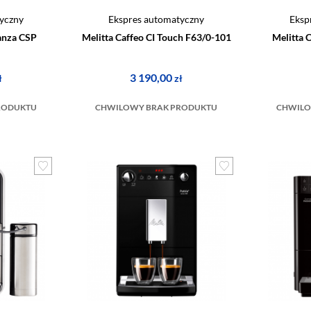
yczny
Ekspres automatyczny
Eksp
ianza CSP
Melitta Caffeo CI Touch F63/0-101
Melitta 
3 190,00
ł
zł
RODUKTU
CHWILOWY BRAK PRODUKTU
CHWILO