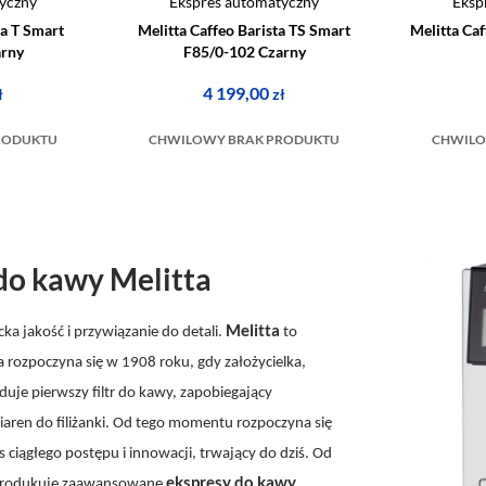
yczny
Ekspres automatyczny
Eksp
ta T Smart
Melitta Caffeo Barista TS Smart
Melitta Ca
arny
F85/0-102 Czarny
4 199,00
ł
zł
RODUKTU
CHWILOWY BRAK PRODUKTU
CHWILO
do kawy Melitta
Melitta
a jakość i przywiązanie do detali.
to
ia rozpoczyna się w 1908 roku, gdy założycielka,
duje pierwszy filtr do kawy, zapobiegający
iaren do filiżanki. Od tego momentu rozpoczyna się
s ciągłego postępu i innowacji, trwający do dziś. Od
ekspresy do kawy
 produkuje zaawansowane
,