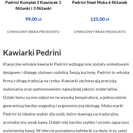
Pedrini Komplet 2 Kawiarek 1
Pedrini Steel Moka 6 filiżanek
filiżanki i 3 filiżanki
99,00
125,00
zł
zł
CHWILOWY BRAK PRODUKTU
CHWILOWY BRAK PRODUKTU
Kawiarki Pedrini
Klasyczne włoskie kawiarki Pedrini wzbogacone zostały unikatowym
designem i dlatego stylowo ozdobią Twoją kuchnię. Pedrini to włoska
firma z długą tradycją na rynku. Kawiarki zachwycają precyzją
wykonania oraz zastosowaniem najwyższej jakości materiałów.
Dzięki temu są one odporne na wysoką temperaturę, a jednocześnie
gwarantują bardzo wygodną i ergonomiczną obsługę. Moka marki
Pedrini to idealny wybór dla osób, które stawiają na tradycyjny,
aromatyczny smak kawy. Dzięki niej bardzo szybko i prosto zaparzysz
wyśmienitą kawę. W ofercie posiadamy kafeterki na dwie, trzy, sześć