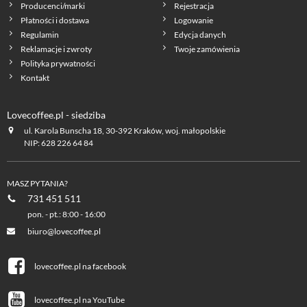
Producenci/marki
Rejestracja
Płatności i dostawa
Logowanie
Regulamin
Edycja danych
Reklamacje i zwroty
Twoje zamówienia
Polityka prywatności
Kontakt
Lovecoffee.pl - siedziba
ul. Karola Bunscha 18, 30-392 Kraków, woj. małopolskie
NIP: 628 226 64 84
MASZ PYTANIA?
731 451 511
pon. - pt.: 8:00 - 16:00
biuro@lovecoffee.pl
lovecoffee.pl na facebook
lovecoffee.pl na YouTube