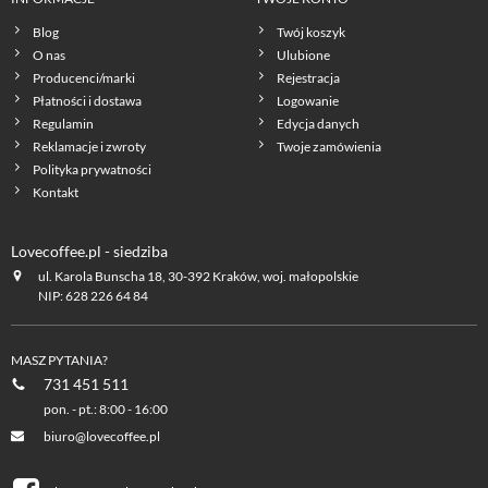
Blog
Twój koszyk
O nas
Ulubione
Producenci/marki
Rejestracja
Płatności i dostawa
Logowanie
Regulamin
Edycja danych
Reklamacje i zwroty
Twoje zamówienia
Polityka prywatności
Kontakt
Lovecoffee.pl - siedziba
ul. Karola Bunscha 18, 30-392 Kraków, woj. małopolskie
NIP: 628 226 64 84
MASZ PYTANIA?
731 451 511
pon. - pt.: 8:00 - 16:00
biuro@lovecoffee.pl