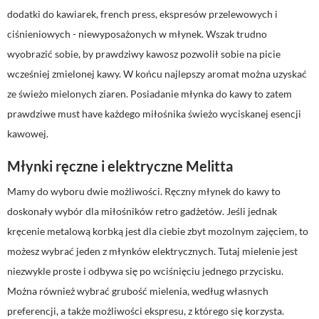
dodatki do kawiarek, french press, ekspresów przelewowych i
ciśnieniowych - niewyposażonych w młynek. Wszak trudno
wyobrazić sobie, by prawdziwy kawosz pozwolił sobie na picie
wcześniej zmielonej kawy. W końcu najlepszy aromat można uzyskać
ze świeżo mielonych ziaren. Posiadanie młynka do kawy to zatem
prawdziwe must have każdego miłośnika świeżo wyciskanej esencji
kawowej.
Młynki ręczne i elektryczne Melitta
Mamy do wyboru dwie możliwości. Ręczny młynek do kawy to
doskonały wybór dla miłośników retro gadżetów. Jeśli jednak
kręcenie metalową korbką jest dla ciebie zbyt mozolnym zajęciem, to
możesz wybrać jeden z młynków elektrycznych. Tutaj mielenie jest
niezwykle proste i odbywa się po wciśnięciu jednego przycisku.
Można również wybrać grubość mielenia, według własnych
preferencji, a także możliwości ekspresu, z którego się korzysta.