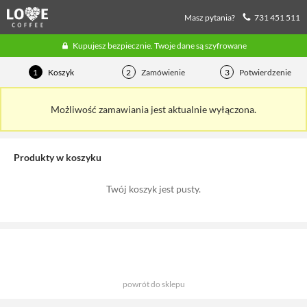
Masz pytania?
731 451 511
Kupujesz bezpiecznie. Twoje dane są szyfrowane
1
Koszyk
2
Zamówienie
3
Potwierdzenie
Możliwość zamawiania jest aktualnie wyłączona.
Produkty w koszyku
Twój koszyk jest pusty.
powrót do sklepu