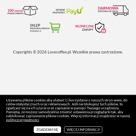
Copyrights © 2026 Lovecoffee.pl. Wszelkie prawa zastrzeżone.
Używamy plików cookies aby ułatwić Ci korzystanie z naszych stron www, do
celów statystycznych oraz reklamowych. Jeśli nie blokujesz tych plików, to
zgadzasz się na ich użycie oraz zapisanie w pamięci Twojego urządzenia.
Pamiętaj, że możesz samodzielnie zmienić ustawienia przeglądarki tak, aby
zablokować zapisywanie plików cookies. Więcej informacji znajdziesz w naszej
polityce prywatności
ZGADZAM SIĘ
WIĘCEJ INFORMACJI