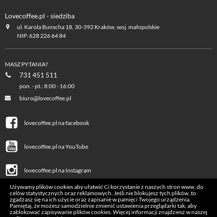
Lovecoffee.pl - siedziba
ul. Karola Bunscha 18, 30-392 Kraków, woj. małopolskie
NIP: 628 226 64 84
MASZ PYTANIA?
731 451 511
pon. - pt.: 8:00 - 16:00
biuro@lovecoffee.pl
lovecoffee.pl na facebook
lovecoffee.pl na YouTube
lovecoffee.pl na Instagram
Używamy plików cookies aby ułatwić Ci korzystanie z naszych stron www, do
celów statystycznych oraz reklamowych. Jeśli nie blokujesz tych plików, to
zgadzasz się na ich użycie oraz zapisanie w pamięci Twojego urządzenia.
Pamiętaj, że możesz samodzielnie zmienić ustawienia przeglądarki tak, aby
zablokować zapisywanie plików cookies. Więcej informacji znajdziesz w naszej