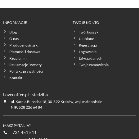
INFORMACJE
TWOJE KONTO
Blog
Twój koszyk
O nas
Ulubione
Producenci/marki
Rejestracja
Płatności i dostawa
Logowanie
Regulamin
Edycja danych
Reklamacje i zwroty
Twoje zamówienia
Polityka prywatności
Kontakt
Lovecoffee.pl - siedziba
ul. Karola Bunscha 18, 30-392 Kraków, woj. małopolskie
NIP: 628 226 64 84
MASZ PYTANIA?
731 451 511