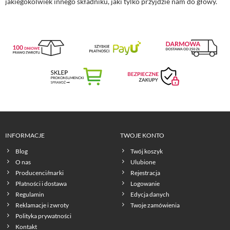
jakiegokolwiek innego składniku, jaki tylko przyjdzie nam do głowy.
INFORMACJE
TWOJE KONTO
Blog
Twój koszyk
O nas
Ulubione
Producenci/marki
Rejestracja
Płatności i dostawa
Logowanie
Regulamin
Edycja danych
Reklamacje i zwroty
Twoje zamówienia
Polityka prywatności
Kontakt