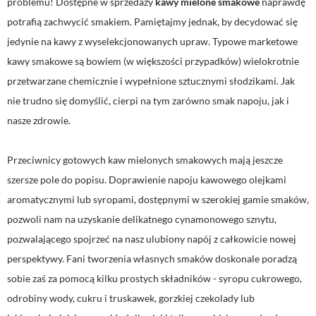
problemu! Dostępne w sprzedaży
kawy mielone smakowe
naprawdę
potrafią zachwycić smakiem. Pamiętajmy jednak, by decydować się
jedynie na kawy z wyselekcjonowanych upraw. Typowe marketowe
kawy smakowe są bowiem (w większości przypadków) wielokrotnie
przetwarzane chemicznie i wypełnione sztucznymi słodzikami. Jak
nie trudno się domyślić, cierpi na tym zarówno smak napoju, jak i
nasze zdrowie.
Przeciwnicy gotowych kaw mielonych smakowych mają jeszcze
szersze pole do popisu. Doprawienie napoju kawowego olejkami
aromatycznymi lub syropami, dostępnymi w szerokiej gamie smaków,
pozwoli nam na uzyskanie delikatnego cynamonowego sznytu,
pozwalającego spojrzeć na nasz ulubiony napój z całkowicie nowej
perspektywy. Fani tworzenia własnych smaków doskonale poradzą
sobie zaś za pomocą kilku prostych składników - syropu cukrowego,
odrobiny wody, cukru i truskawek, gorzkiej czekolady lub