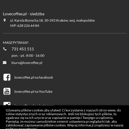
Lovecoffee.pl - siedziba
ul. Karola Bunscha 18, 30-392 Kraków, woj. małopolskie
NIP: 628 226 64 84
MASZ PYTANIA?
731 451 511
pon. - pt.: 8:00 - 16:00
biuro@lovecoffee.pl
lovecoffee.pl na facebook
lovecoffee.pl na YouTube
lovecoffee.pl na Instagram
Używamy plików cookies aby ułatwić Ci korzystanie z naszych stron www, do
celów statystycznych oraz reklamowych. Jeśli nie blokujesz tych plików, to
zgadzasz się na ich użycie oraz zapisanie w pamięci Twojego urządzenia.
Pamiętaj, że możesz samodzielnie zmienić ustawienia przeglądarki tak, aby
zablokować zapisywanie plików cookies. Więcej informacji znajdziesz w naszej
polityce prywatności