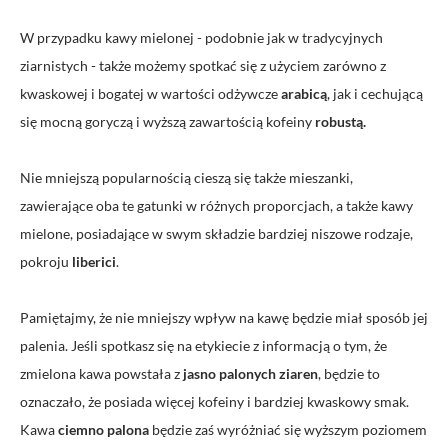
W przypadku kawy mielonej - podobnie jak w tradycyjnych
ziarnistych - także możemy spotkać się z użyciem zarówno z
kwaskowej i bogatej w wartości odżywcze
arabicą
, jak i cechującą
się mocną goryczą i wyższą zawartością kofeiny
robustą.
Nie mniejszą popularnością cieszą się także mieszanki,
zawierające oba te gatunki w różnych proporcjach, a także kawy
mielone, posiadające w swym składzie bardziej niszowe rodzaje,
pokroju
liberici
.
Pamiętajmy, że nie mniejszy wpływ na kawę będzie miał sposób jej
palenia. Jeśli spotkasz się na etykiecie z informacją o tym, że
zmielona kawa powstała z
jasno palonych ziaren
, będzie to
oznaczało, że posiada więcej kofeiny i bardziej kwaskowy smak.
Kawa
ciemno palona
będzie zaś wyróżniać się wyższym poziomem