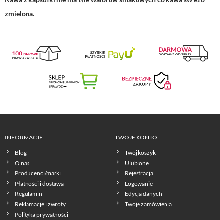
zmielona.
INFORMACJE
TWOJE KONTO
Blog
Twój koszyk
O nas
Ulubione
Producenci/marki
Rejestracja
Płatności i dostawa
Logowanie
Regulamin
Edycja danych
Reklamacje i zwroty
Twoje zamówienia
Polityka prywatności