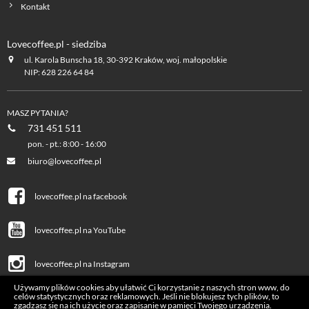
Kontakt
Lovecoffee.pl - siedziba
ul. Karola Bunscha 18, 30-392 Kraków, woj. małopolskie
NIP: 628 226 64 84
MASZ PYTANIA?
731 451 511
pon. - pt.: 8:00 - 16:00
biuro@lovecoffee.pl
lovecoffee.pl na facebook
lovecoffee.pl na YouTube
lovecoffee.pl na Instagram
Używamy plików cookies aby ułatwić Ci korzystanie z naszych stron www, do
celów statystycznych oraz reklamowych. Jeśli nie blokujesz tych plików, to
zgadzasz się na ich użycie oraz zapisanie w pamięci Twojego urządzenia.