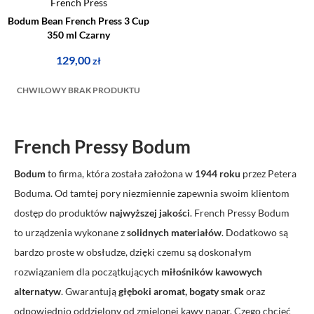
French Press
Bodum Bean French Press 3 Cup
350 ml Czarny
129,00
zł
CHWILOWY BRAK PRODUKTU
French Pressy Bodum
Bodum
to firma, która została założona w
1944 roku
przez Petera
Boduma. Od tamtej pory niezmiennie zapewnia swoim klientom
dostęp do produktów
najwyższej jakości
. French Pressy Bodum
to urządzenia wykonane z
solidnych materiałów
. Dodatkowo są
bardzo proste w obsłudze, dzięki czemu są doskonałym
rozwiązaniem dla początkujących
miłośników kawowych
alternatyw
. Gwarantują
głęboki aromat, bogaty smak
oraz
odpowiednio oddzielony od zmielonej kawy napar. Czego chcieć