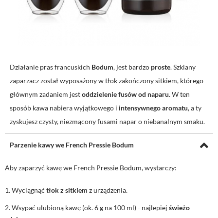
Działanie pras francuskich
Bodum
, jest bardzo
proste
. Szklany
zaparzacz został wyposażony w tłok zakończony sitkiem, którego
głównym zadaniem jest
oddzielenie fusów od naparu
. W ten
sposób kawa nabiera wyjątkowego i
intensywnego aromatu
, a ty
zyskujesz czysty, niezmącony fusami napar o niebanalnym smaku.
Parzenie kawy we French Pressie Bodum
Aby zaparzyć kawę we French Pressie Bodum, wystarczy:
Wyciągnąć
tłok z sitkiem
z urządzenia.
Wsypać ulubioną kawę (ok. 6 g na 100 ml) - najlepiej
świeżo