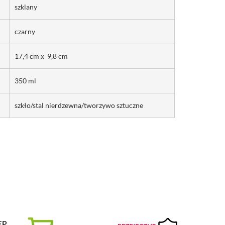
szklany
czarny
17,4 cm x 9,8 cm
350 ml
szkło/stal nierdzewna/tworzywo sztuczne