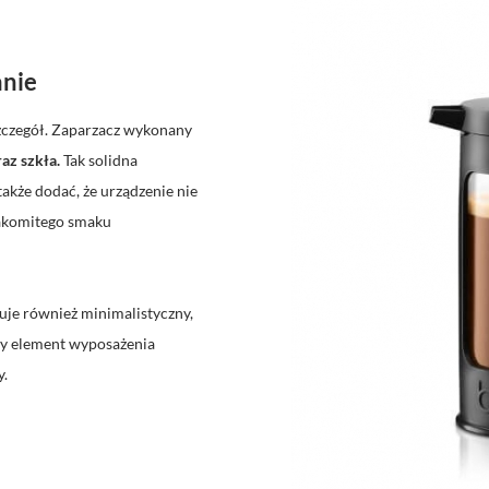
anie
zczegół. Zaparzacz wykonany
raz szkła.
Tak solidna
także dodać, że urządzenie nie
akomitego smaku
uje również minimalistyczny,
wy element wyposażenia
y.