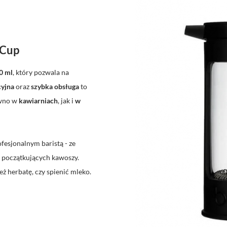
 Cup
0 ml
, który pozwala na
cyjna
oraz
szybka obsługa
to
równo w
kawiarniach
, jak i
w
fesjonalnym baristą - ze
 początkujących kawoszy.
 herbatę, czy spienić mleko.