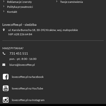
Reklamacje i zwroty
Twoje zamówienia
Polityka prywatności
Kontakt
Lovecoffee.pl - siedziba
ul. Karola Bunscha 18, 30-392 Kraków, woj. małopolskie
NIP: 628 226 64 84
MASZ PYTANIA?
731 451 511
pon. - pt.: 8:00 - 16:00
biuro@lovecoffee.pl
lovecoffee.pl na facebook
lovecoffee.pl na YouTube
lovecoffee.pl na Instagram