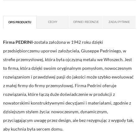
CECHY
OPINIE I RECENZJE
ZADAJ PYTANIE
OPIS PRODUKTU
Firma
PEDRINI-
została
założona w 1942 roku dzięki
przedsiębiorczemu uporowi założyciela, Giuseppe
Pedriniego
, w
strefie przemysłowej, która była ojczyzną metalu we Włoszech. Jest
to firma, która dzięki swoim oryginalnym pomysłom, nowoczesnym
rozwiązaniom i prawdziwej pasji do jakości może szybko ewoluować
z małej firmy do firmy przemysłowej. Firma
Pedrini
oferuje
rozwiązania, które łączą duże doświadczenie w produkcji z
nowatorskimi konstruktywnymi decyzjami i materiałami, zgodnie z
dzisiejszym stylem życia: nowoczesnym, dynamicznym,
przyciągającym uwagę przez design, ale bez rezygnując z wygody tak,
aby kuchnia była sercem domu.