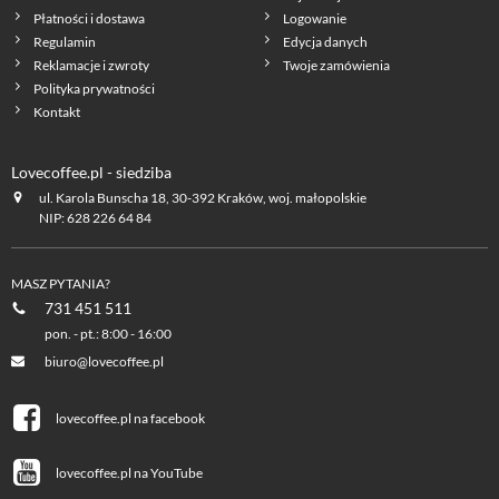
Płatności i dostawa
Logowanie
Regulamin
Edycja danych
Reklamacje i zwroty
Twoje zamówienia
Polityka prywatności
Kontakt
Lovecoffee.pl - siedziba
ul. Karola Bunscha 18, 30-392 Kraków, woj. małopolskie
NIP: 628 226 64 84
MASZ PYTANIA?
731 451 511
pon. - pt.: 8:00 - 16:00
biuro@lovecoffee.pl
lovecoffee.pl na facebook
lovecoffee.pl na YouTube