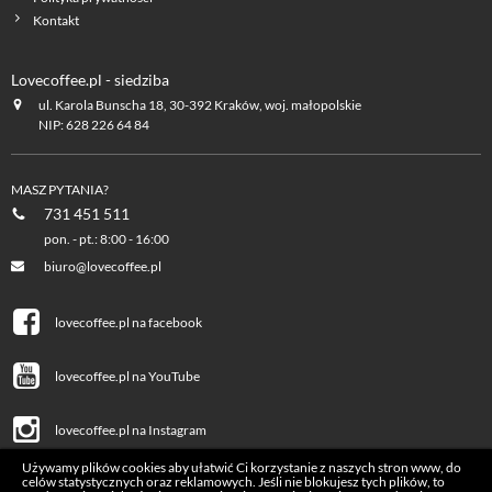
Kontakt
Lovecoffee.pl - siedziba
ul. Karola Bunscha 18, 30-392 Kraków, woj. małopolskie
NIP: 628 226 64 84
MASZ PYTANIA?
731 451 511
pon. - pt.: 8:00 - 16:00
biuro@lovecoffee.pl
lovecoffee.pl na facebook
lovecoffee.pl na YouTube
lovecoffee.pl na Instagram
Używamy plików cookies aby ułatwić Ci korzystanie z naszych stron www, do
celów statystycznych oraz reklamowych. Jeśli nie blokujesz tych plików, to