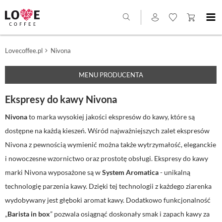
Lovecoffee.pl
Nivona
MENU PRODUCENTA
Ekspresy do kawy Nivona
Nivona
to marka wysokiej jakości ekspresów do kawy, które są
dostępne na każdą kieszeń. Wśród najważniejszych zalet ekspresów
Nivona z pewnością wymienić można także wytrzymałość, eleganckie
i nowoczesne wzornictwo oraz prostotę obsługi. Ekspresy do kawy
marki Nivona wyposażone są w
System Aromatica
- unikalną
technologię parzenia kawy. Dzięki tej technologii z każdego ziarenka
wydobywany jest głęboki aromat kawy. Dodatkowo funkcjonalność
„
Barista in box
” pozwala osiągnąć doskonały smak i zapach kawy za