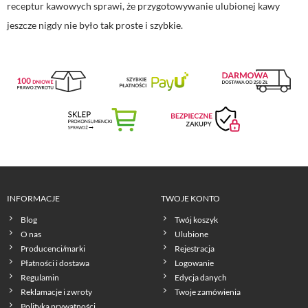
receptur kawowych sprawi, że przygotowywanie ulubionej kawy
jeszcze nigdy nie było tak proste i szybkie.
INFORMACJE
TWOJE KONTO
Blog
Twój koszyk
O nas
Ulubione
Producenci/marki
Rejestracja
Płatności i dostawa
Logowanie
Regulamin
Edycja danych
Reklamacje i zwroty
Twoje zamówienia
Polityka prywatności