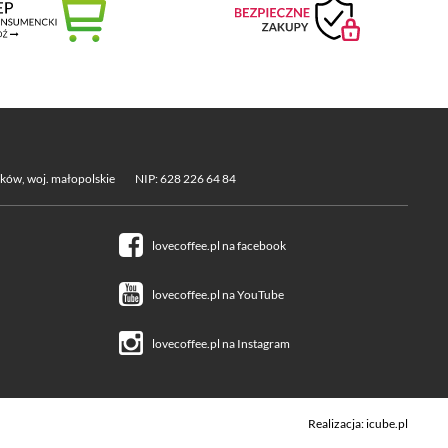
aków, woj. małopolskie
NIP: 628 226 64 84
lovecoffee.pl na facebook
lovecoffee.pl na YouTube
lovecoffee.pl na Instagram
Realizacja:
icube.pl