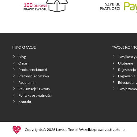
INFORMACJE
TWOJE KONT
Blog
Twój koszy
O nas
Ulubione
Producenci/marki
Rejestracja
Płatności i dostawa
Logowanie
Regulamin
Edycja dan
Reklamacje i zwroty
Twoje zamó
Polityka prywatności
Kontakt
Copyrights © 2026 Lovecoffee.pl. Wszelkie prawa zastrzeżone.