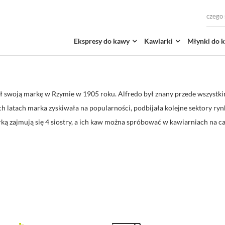
Ekspresy do kawy
Kawiarki
Młynki do 
ł swoją markę w Rzymie w 1905 roku. Alfredo był znany przede wszyst
h latach marka zyskiwała na popularności, podbijała kolejne sektory rynku
rką zajmują się 4 siostry, a ich kaw można spróbować w kawiarniach na c