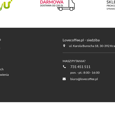
O
Lovecoffee.pl - siedziba
ul. Karola Bunscha 18, 30-392 Kr
k
MASZ PYTANIA?
731 451 511
ych
pon. - pt.: 8:00 - 16:00
wienia
biuro@lovecoffee.pl