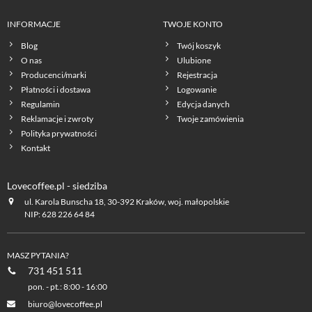
INFORMACJE
TWOJE KONTO
Blog
Twój koszyk
O nas
Ulubione
Producenci/marki
Rejestracja
Płatności i dostawa
Logowanie
Regulamin
Edycja danych
Reklamacje i zwroty
Twoje zamówienia
Polityka prywatności
Kontakt
Lovecoffee.pl - siedziba
ul. Karola Bunscha 18, 30-392 Kraków, woj. małopolskie
NIP: 628 226 64 84
MASZ PYTANIA?
731 451 511
pon. - pt.: 8:00 - 16:00
biuro@lovecoffee.pl