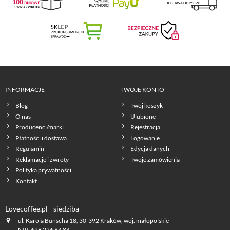
INFORMACJE
TWOJE KONTO
Blog
Twój koszyk
O nas
Ulubione
Producenci/marki
Rejestracja
Płatności i dostawa
Logowanie
Regulamin
Edycja danych
Reklamacje i zwroty
Twoje zamówienia
Polityka prywatności
Kontakt
Lovecoffee.pl - siedziba
ul. Karola Bunscha 18, 30-392 Kraków, woj. małopolskie
NIP: 628 226 64 84