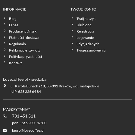
INFORMACJE
TWOJE KONTO
Blog
Twój koszyk
O nas
Ulubione
Producenci/marki
Rejestracja
Płatności i dostawa
Logowanie
Regulamin
Edycja danych
Reklamacje i zwroty
Twoje zamówienia
Polityka prywatności
Kontakt
Lovecoffee.pl - siedziba
ul. Karola Bunscha 18, 30-392 Kraków, woj. małopolskie
NIP: 628 226 64 84
MASZ PYTANIA?
731 451 511
pon. - pt.: 8:00 - 16:00
biuro@lovecoffee.pl