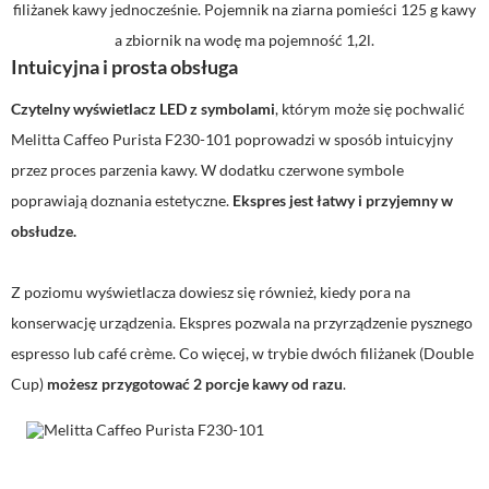
filiżanek kawy jednocześnie. Pojemnik na ziarna pomieści 125 g kawy
a zbiornik na wodę ma pojemność 1,2l.
Intuicyjna i prosta obsługa
Czytelny wyświetlacz LED z symbolami
, którym może się pochwalić
Melitta Caffeo Purista F230-101 poprowadzi w sposób intuicyjny
przez proces parzenia kawy. W dodatku czerwone symbole
poprawiają doznania estetyczne.
Ekspres jest łatwy i przyjemny w
obsłudze.
Z poziomu wyświetlacza dowiesz się również, kiedy pora na
konserwację urządzenia. Ekspres pozwala na przyrządzenie pysznego
espresso lub café crème. Co więcej, w trybie dwóch filiżanek (Double
Cup)
możesz przygotować 2 porcje kawy od razu
.