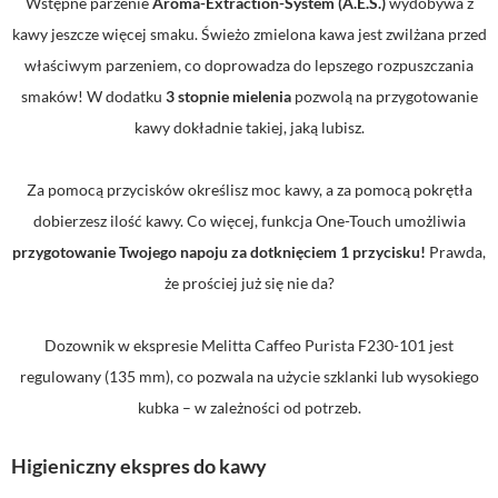
Wstępne parzenie
Aroma-Extraction-System (A.E.S.)
wydobywa z
kawy jeszcze więcej smaku. Świeżo zmielona kawa jest zwilżana przed
właściwym parzeniem, co doprowadza do lepszego rozpuszczania
smaków! W dodatku
3 stopnie mielenia
pozwolą na przygotowanie
kawy dokładnie takiej, jaką lubisz.
Za pomocą przycisków określisz moc kawy, a za pomocą pokrętła
dobierzesz ilość kawy. Co więcej, funkcja One-Touch umożliwia
przygotowanie Twojego napoju za dotknięciem 1 przycisku!
Prawda,
że prościej już się nie da?
Dozownik w ekspresie Melitta Caffeo Purista F230-101 jest
regulowany (135 mm), co pozwala na użycie szklanki lub wysokiego
kubka – w zależności od potrzeb.
Higieniczny ekspres do kawy