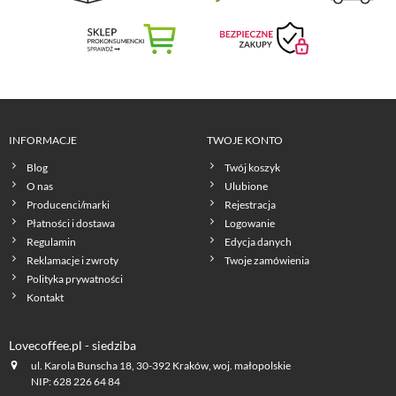
INFORMACJE
TWOJE KONTO
Blog
Twój koszyk
O nas
Ulubione
Producenci/marki
Rejestracja
Płatności i dostawa
Logowanie
Regulamin
Edycja danych
Reklamacje i zwroty
Twoje zamówienia
Polityka prywatności
Kontakt
Lovecoffee.pl - siedziba
ul. Karola Bunscha 18, 30-392 Kraków, woj. małopolskie
NIP: 628 226 64 84