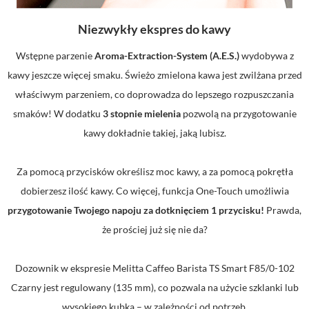
Niezwykły ekspres do kawy
Wstępne parzenie
Aroma-Extraction-System (A.E.S.)
wydobywa z
kawy jeszcze więcej smaku. Świeżo zmielona kawa jest zwilżana przed
właściwym parzeniem, co doprowadza do lepszego rozpuszczania
smaków! W dodatku
3 stopnie mielenia
pozwolą na przygotowanie
kawy dokładnie takiej, jaką lubisz.
Za pomocą przycisków określisz moc kawy, a za pomocą pokrętła
dobierzesz ilość kawy. Co więcej, funkcja One-Touch umożliwia
przygotowanie Twojego napoju za dotknięciem 1 przycisku!
Prawda,
że prościej już się nie da?
Dozownik w ekspresie Melitta Caffeo Barista TS Smart F85/0-102
Czarny jest regulowany (135 mm), co pozwala na użycie szklanki lub
wysokiego kubka – w zależności od potrzeb.