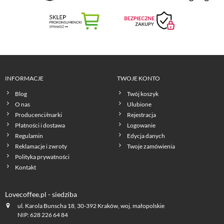
INFORMACJE
TWOJE KONTO
Blog
Twój koszyk
O nas
Ulubione
Producenci/marki
Rejestracja
Płatności i dostawa
Logowanie
Regulamin
Edycja danych
Reklamacje i zwroty
Twoje zamówienia
Polityka prywatności
Kontakt
Lovecoffee.pl - siedziba
ul. Karola Bunscha 18, 30-392 Kraków, woj. małopolskie
NIP: 628 226 64 84