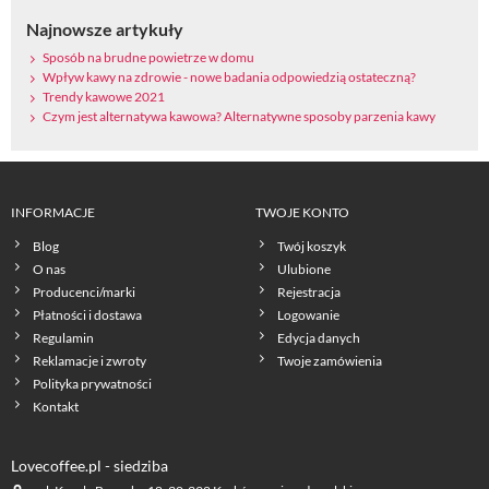
Najnowsze artykuły
Sposób na brudne powietrze w domu
Wpływ kawy na zdrowie - nowe badania odpowiedzią ostateczną?
Trendy kawowe 2021
Czym jest alternatywa kawowa? Alternatywne sposoby parzenia kawy
INFORMACJE
TWOJE KONTO
Blog
Twój koszyk
O nas
Ulubione
Producenci/marki
Rejestracja
Płatności i dostawa
Logowanie
Regulamin
Edycja danych
Reklamacje i zwroty
Twoje zamówienia
Polityka prywatności
Kontakt
Lovecoffee.pl - siedziba