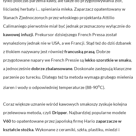
tylko podczas parzenia kawy, ale także do przygotowywania ziół,
liściastej herbaty i… spieniania mleka. Zaparzacz opatentowany w
Stanach Zjednoczonych przez włoskiego projektanta Attilio
Calimaniego pierwotnie miał być jednak przeznaczony wyłącznie do
kawowej infuzji
. Prekursor dzisiejszego French Pressa został
wynaleziony jednak nie w USA, a we Francji. Stąd też do dziś dzbanek
z tłokiem nazywany jest również
francuską prasą
. Dobrze
przygotowane napary we French Pressie są
lekko szorstkie w smaku
,
a jednocześnie
dobrze zbalansowane
. Doskonale zastępują klasyczne
parzenie po turecku. Dlatego też ta metoda wymaga grubego mielenia
o
ziaren i wody o odpowiedniej temperaturze (88-90
C).
Coraz większe uznanie wśród kawowych smakoszy zyskuje kolejna
przelewowa metoda, czyli
Dripper
. Najbardziej popularne modele
V60
to opatentowane przez japońską firmę Hario
zaparzacze w
kształcie stożka
. Wykonane z ceramiki, szkła, plastiku, miedzi i