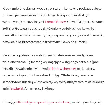
Kiedy zmielone ziarna i woda są w stałym kontakcie podczas całego
procesu parzenia, mówimy o
infuzji
. Taki sposób ekstrakcji
wykorzystuje między innymi
French Pressy
, Clever Dripper i Sowden
SoftBre.
Gotowanie
zachodzi głównie w tygielkach do kawy. Te
niewielkich rozmiarów naczynia przypominające stylowe dzbanuszki,
pozwalają na przygotowanie tradycyjnej kawy po turecku.
Perkolacja
polega na swobodnym przelewaniu się wody przez
zmielone ziarna. Tę metodę wymagająca wstępnego parzenia (
pre-
infuzji
) używają między innymi
drippery
,
chemexy
, perkolatory,
zaparzacze typu phin i woodneck dripy.
Ciśnienie
wytwarzane
samoczynnie lub siłą własnych rąk wykorzystują w swoim działaniu z
kolei
kawiarki
, Aeropressy i syfony.
Poznając
alternatywne sposoby parzenia kawy
, możemy natknąć się