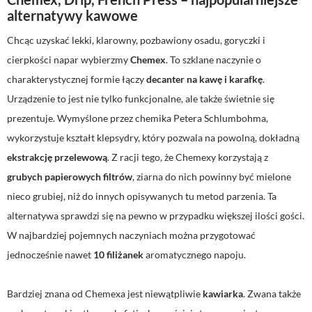
alternatywy kawowe
Chcąc uzyskać lekki, klarowny, pozbawiony osadu, goryczki i
cierpkości napar wybierzmy
Chemex
. To szklane naczynie o
charakterystycznej formie łączy
decanter na kawę i karafkę
.
Urządzenie to jest nie tylko funkcjonalne, ale także świetnie się
prezentuje. Wymyślone przez chemika Petera Schlumbohma,
wykorzystuje kształt klepsydry, który pozwala na powolną, dokładną
ekstrakcję przelewową
. Z racji tego, że Chemexy korzystają z
grubych papierowych filtrów
, ziarna do nich powinny być mielone
nieco grubiej, niż do innych opisywanych tu metod parzenia. Ta
alternatywa sprawdzi się na pewno w przypadku większej ilości gości.
W najbardziej pojemnych naczyniach można przygotować
jednocześnie nawet
10 filiżanek
aromatycznego napoju.
Bardziej znana od Chemexa jest niewątpliwie
kawiarka
. Zwana także