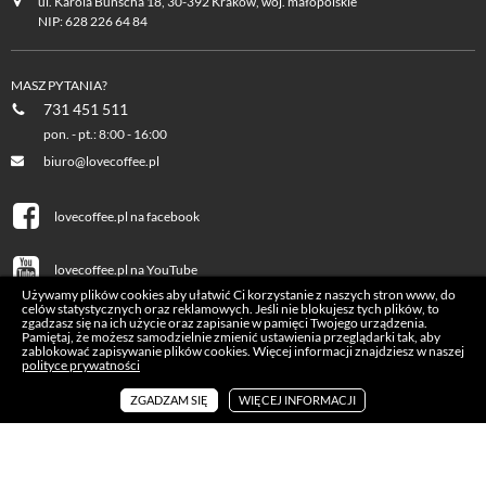
ul. Karola Bunscha 18, 30-392 Kraków, woj. małopolskie
NIP: 628 226 64 84
MASZ PYTANIA?
731 451 511
pon. - pt.: 8:00 - 16:00
biuro@lovecoffee.pl
lovecoffee.pl na facebook
lovecoffee.pl na YouTube
Używamy plików cookies aby ułatwić Ci korzystanie z naszych stron www, do
celów statystycznych oraz reklamowych. Jeśli nie blokujesz tych plików, to
lovecoffee.pl na Instagram
zgadzasz się na ich użycie oraz zapisanie w pamięci Twojego urządzenia.
Pamiętaj, że możesz samodzielnie zmienić ustawienia przeglądarki tak, aby
zablokować zapisywanie plików cookies. Więcej informacji znajdziesz w naszej
polityce prywatności
ZGADZAM SIĘ
WIĘCEJ INFORMACJI
Copyrights © 2026 Lovecoffee.pl. Wszelkie prawa zastrzeżone.
Realizacja:
icube.pl