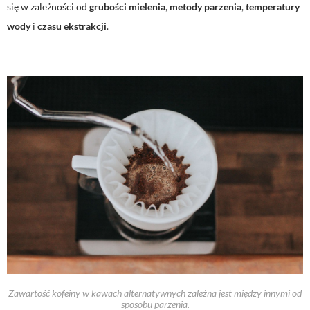
się w zależności od
grubości mielenia
,
metody parzenia
,
temperatury
wody
i
czasu ekstrakcji
.
Zawartość kofeiny w kawach alternatywnych zależna jest między innymi od
sposobu parzenia.