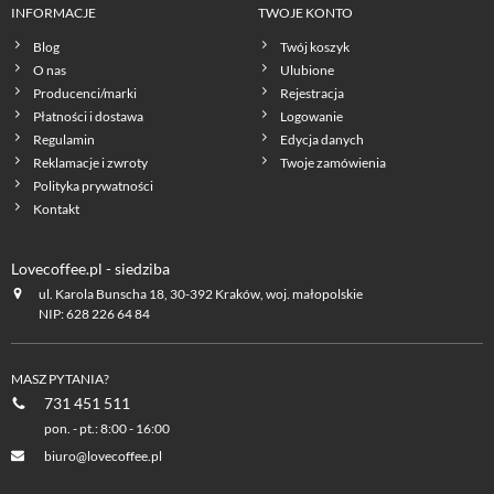
INFORMACJE
TWOJE KONTO
Blog
Twój koszyk
O nas
Ulubione
Producenci/marki
Rejestracja
Płatności i dostawa
Logowanie
Regulamin
Edycja danych
Reklamacje i zwroty
Twoje zamówienia
Polityka prywatności
Kontakt
Lovecoffee.pl - siedziba
ul. Karola Bunscha 18, 30-392 Kraków, woj. małopolskie
NIP: 628 226 64 84
MASZ PYTANIA?
731 451 511
pon. - pt.: 8:00 - 16:00
biuro@lovecoffee.pl