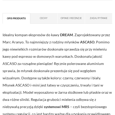
CECHY
OPINIE I RECENZJE
ZADAJ PYTANIE
OPIS PRODUKTU
Idealny kompan ekspresów do kawy
DREAM
. Zaprojektowany przez
Marc Aranyo. To najmniejszy z rodziny młynków
ASCASO
. Pomimo
jego niewielkich rozmiarów doskonale sprawdza się przy mieleniu
kawy pod espresso w domowych warunkach. Doskonała jakość
ASCASO za rozsądne pieniądze! Ręcznie polerowane aluminium
sprawia, że młynek doskonale prezentuje się pod względem
wizualnym. Dostępne są także kolory: czarny, czerwony i biały.
Młynek ASCASO i-mini jest łatwy w czyszczeniu, trwały i tani w
eksploatacji. Model wyposażono w żarna stożkowe lub płaskie oraz w
dwa różne silniki. Regulacja grubości mielenia odbywa się z
niebywałą precyzją dzięki
systemowi MRS
– czyli bezstopniowego
systemu regulacji, co jest bardzo ważne dla uzyskania prawidłowego