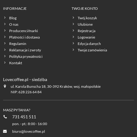
INFORMACJE
TWOJE KONTO
Blog
Twój koszyk
O nas
Ulubione
Producenci/marki
Rejestracja
Płatności i dostawa
Logowanie
Regulamin
Edycja danych
Reklamacje i zwroty
Twoje zamówienia
Polityka prywatności
Kontakt
Lovecoffee.pl - siedziba
ul. Karola Bunscha 18, 30-392 Kraków, woj. małopolskie
NIP: 628 226 64 84
MASZ PYTANIA?
731 451 511
pon. - pt.: 8:00 - 16:00
biuro@lovecoffee.pl