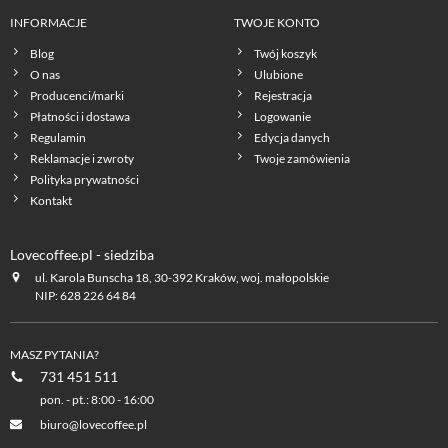
INFORMACJE
TWOJE KONTO
Blog
Twój koszyk
O nas
Ulubione
Producenci/marki
Rejestracja
Płatności i dostawa
Logowanie
Regulamin
Edycja danych
Reklamacje i zwroty
Twoje zamówienia
Polityka prywatności
Kontakt
Lovecoffee.pl - siedziba
ul. Karola Bunscha 18, 30-392 Kraków, woj. małopolskie
NIP: 628 226 64 84
MASZ PYTANIA?
731 451 511
pon. - pt.: 8:00 - 16:00
biuro@lovecoffee.pl