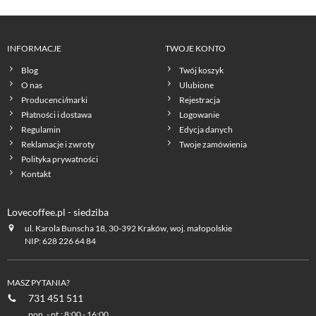
INFORMACJE
TWOJE KONTO
Blog
Twój koszyk
O nas
Ulubione
Producenci/marki
Rejestracja
Płatności i dostawa
Logowanie
Regulamin
Edycja danych
Reklamacje i zwroty
Twoje zamówienia
Polityka prywatności
Kontakt
Lovecoffee.pl - siedziba
ul. Karola Bunscha 18, 30-392 Kraków, woj. małopolskie
NIP: 628 226 64 84
MASZ PYTANIA?
731 451 511
pon. - pt.: 8:00 - 16:00