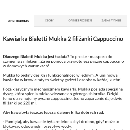
CECHY
OPINIE I RECENZJE
ZADAJ PYTANIE
OPIS PRODUKTU
Kawiarka Bialetti Mukka 2 filiżanki Cappuccino
Dlaczego Bialetti Mukka
jest łaciata?
To proste - ma sporo do
czynienia z mlekiem. Za jej pomocą przygotujesz pyszne cappuccino
w domowych warunkach!
Mukka to piękny design i funkcjonalność w jednym. Aluminiowa
kawiarka w krowie łaty to świetny gadżet i ozdoba w każdej kuchni.
Poza klasycznym mechanizmem kawiarki, Mukka posiada specjalną
dyszę, która spienia mleko wlewane do górnego zbiornika. Dzięki
temu otrzymujemy pyszne cappuccino. Jedno zaparzenie daje dwie
filiżanki po 220 ml.
Aby kawa była jeszcze lepsza, dajemy kilka dobrych rad:
- Pamiętaj, aby kawa nie była zmielona zbyt drobno, gdyż może to
blokować odpowiedni przepływ wody.