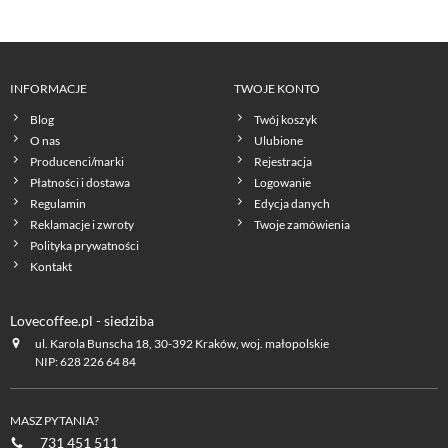
INFORMACJE
TWOJE KONTO
Blog
Twój koszyk
O nas
Ulubione
Producenci/marki
Rejestracja
Płatności i dostawa
Logowanie
Regulamin
Edycja danych
Reklamacje i zwroty
Twoje zamówienia
Polityka prywatności
Kontakt
Lovecoffee.pl - siedziba
ul. Karola Bunscha 18, 30-392 Kraków, woj. małopolskie
NIP: 628 226 64 84
MASZ PYTANIA?
731 451 511