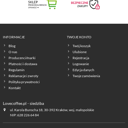
INFORMACJE
TWOJE KONTO
Blog
Twój koszyk
O nas
Ulubione
Producenci/marki
Rejestracja
Płatności i dostawa
Logowanie
Regulamin
Edycja danych
Reklamacje i zwroty
Twoje zamówienia
Polityka prywatności
Kontakt
Lovecoffee.pl - siedziba
ul. Karola Bunscha 18, 30-392 Kraków, woj. małopolskie
NIP: 628 226 64 84