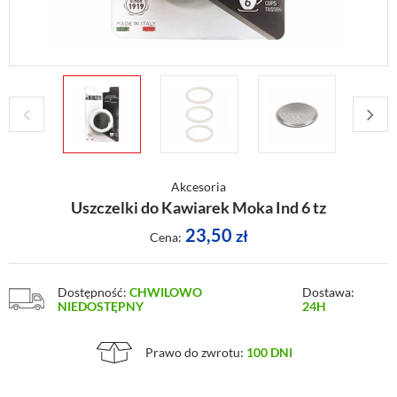
Akcesoria
Uszczelki do Kawiarek Moka Ind 6 tz
23,50
zł
Cena:
Dostępność:
CHWILOWO
Dostawa:
NIEDOSTĘPNY
24H
Prawo do zwrotu:
100 DNI