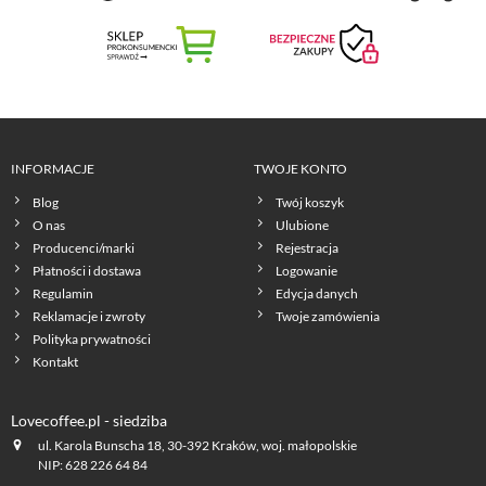
INFORMACJE
TWOJE KONTO
Blog
Twój koszyk
O nas
Ulubione
Producenci/marki
Rejestracja
Płatności i dostawa
Logowanie
Regulamin
Edycja danych
Reklamacje i zwroty
Twoje zamówienia
Polityka prywatności
Kontakt
Lovecoffee.pl - siedziba
ul. Karola Bunscha 18, 30-392 Kraków, woj. małopolskie
NIP: 628 226 64 84