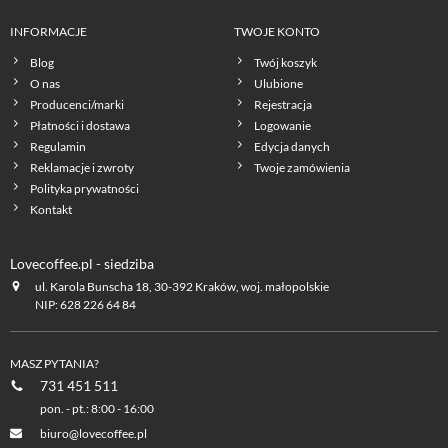
INFORMACJE
TWOJE KONTO
Blog
Twój koszyk
O nas
Ulubione
Producenci/marki
Rejestracja
Płatności i dostawa
Logowanie
Regulamin
Edycja danych
Reklamacje i zwroty
Twoje zamówienia
Polityka prywatności
Kontakt
Lovecoffee.pl - siedziba
ul. Karola Bunscha 18, 30-392 Kraków, woj. małopolskie
NIP: 628 226 64 84
MASZ PYTANIA?
731 451 511
pon. - pt.: 8:00 - 16:00
biuro@lovecoffee.pl