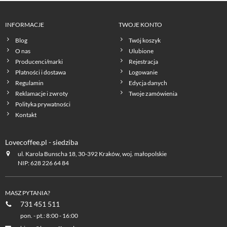
INFORMACJE
TWOJE KONTO
Blog
Twój koszyk
O nas
Ulubione
Producenci/marki
Rejestracja
Płatności i dostawa
Logowanie
Regulamin
Edycja danych
Reklamacje i zwroty
Twoje zamówienia
Polityka prywatności
Kontakt
Lovecoffee.pl - siedziba
ul. Karola Bunscha 18, 30-392 Kraków, woj. małopolskie
NIP: 628 226 64 84
MASZ PYTANIA?
731 451 511
pon. - pt.: 8:00 - 16:00