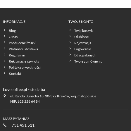
INFORMACJE
TWOJE KONTO
Blog
Twój koszyk
O nas
Ulubione
Producenci/marki
Rejestracja
Płatności i dostawa
Logowanie
Regulamin
Edycja danych
Reklamacje i zwroty
Twoje zamówienia
Polityka prywatności
Kontakt
Lovecoffee.pl - siedziba
ul. Karola Bunscha 18, 30-392 Kraków, woj. małopolskie
NIP: 628 226 64 84
MASZ PYTANIA?
731 451 511