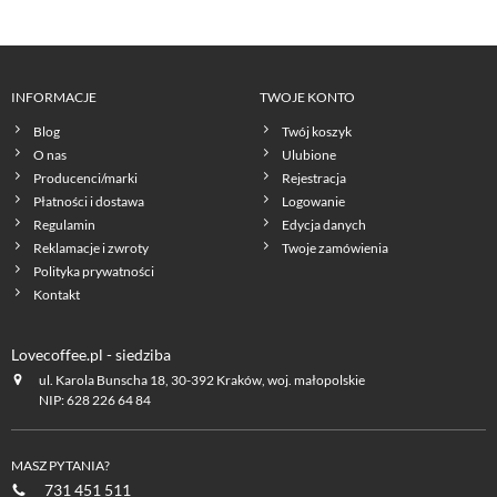
INFORMACJE
TWOJE KONTO
Blog
Twój koszyk
O nas
Ulubione
Producenci/marki
Rejestracja
Płatności i dostawa
Logowanie
Regulamin
Edycja danych
Reklamacje i zwroty
Twoje zamówienia
Polityka prywatności
Kontakt
Lovecoffee.pl - siedziba
ul. Karola Bunscha 18, 30-392 Kraków, woj. małopolskie
NIP: 628 226 64 84
MASZ PYTANIA?
731 451 511