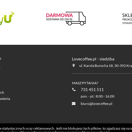
O
Lovecoffee.pl - siedziba
ul. Karola Bunscha 18, 30-392 Kr
k
MASZ PYTANIA?
731 451 511
ych
pon. - pt.: 8:00 - 16:00
wienia
biuro@lovecoffee.pl
statystycznych oraz reklamowych. Jeśli nie blokujesz tych plików, to zgadzasz się na 