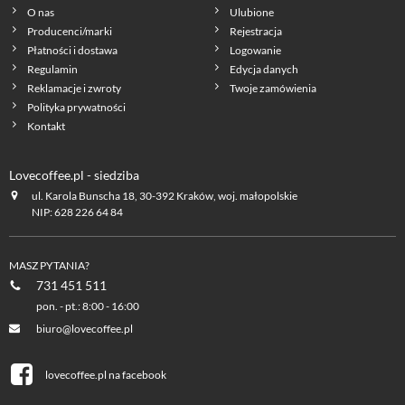
O nas
Ulubione
Producenci/marki
Rejestracja
Płatności i dostawa
Logowanie
Regulamin
Edycja danych
Reklamacje i zwroty
Twoje zamówienia
Polityka prywatności
Kontakt
Lovecoffee.pl - siedziba
ul. Karola Bunscha 18, 30-392 Kraków, woj. małopolskie
NIP: 628 226 64 84
MASZ PYTANIA?
731 451 511
pon. - pt.: 8:00 - 16:00
biuro@lovecoffee.pl
lovecoffee.pl na facebook