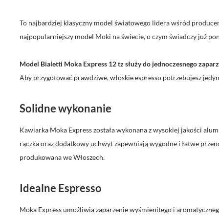
To najbardziej klasyczny model światowego lidera wśród producent
najpopularniejszy model Moki na świecie, o czym świadczy już 
Model Bialetti Moka Express 12 tz służy do jednoczesnego zaparze
Aby przygotować prawdziwe, włoskie espresso potrzebujesz jedynie
Solidne wykonanie
Kawiarka Moka Express została wykonana z wysokiej jakości alu
rączka oraz dodatkowy uchwyt zapewniają wygodne i łatwe przenos
produkowana we Włoszech.
Idealne Espresso
Moka Express umożliwia zaparzenie wyśmienitego i aromatycznego 