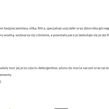
 bezpieczeństwa, sitka, filtra, specjalnej uszczelki oraz zbiornika górne
rę wodną, wytwarza się ciśnienie, a powstała para przedostaje się przez 
należy myć jej przy użyciu detergentów, płynu do mycia naczyń oraz szc
lementy.
).