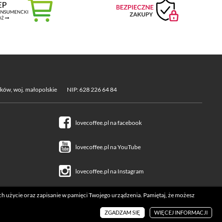
aków, woj. małopolskie
NIP: 628 226 64 84
lovecoffee.pl na facebook
lovecoffee.pl na YouTube
lovecoffee.pl na Instagram
ich użycie oraz zapisanie w pamięci Twojego urządzenia. Pamiętaj, że możesz
Realizacja:
icube.pl
ZGADZAM SIĘ
WIĘCEJ INFORMACJI