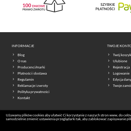
INFORMACJE
TWOJE KONT
Blog
Twój koszy
O nas
Ulubione
Producenci/marki
Rejestracja
Płatności i dostawa
Logowanie
Regulamin
Edycja dan
Reklamacje i zwroty
Twoje zamó
Polityka prywatności
Kontakt
Używamy plików cookies aby ułatwić Ci korzystanie z naszych stron www, do celów 
samodzielnie zmienić ustawienia przeglądarki tak, aby zablokować zapisywanie pli
Copyrights © 2026 Lovecoffee.pl. Wszelkie prawa zastrzeżone.