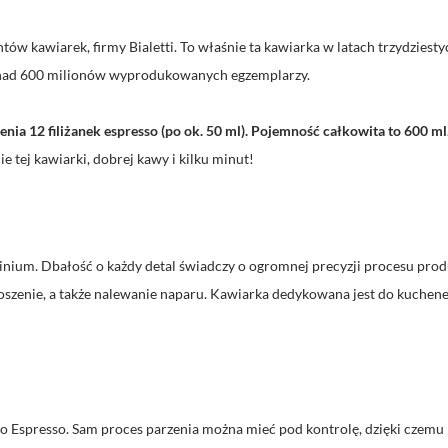
ów kawiarek, firmy Bialetti. To właśnie ta kawiarka w latach trzydziesty
ponad 600 milionów wyprodukowanych egzemplarzy.
nia 12 filiżanek espresso (po ok. 50 ml). Pojemność całkowita to 600 ml
 tej kawiarki, dobrej kawy i kilku minut!
minium. Dbałość o każdy detal świadczy o ogromnej precyzji procesu p
zenie, a także nalewanie naparu. Kawiarka dedykowana jest do kuchenek 
Espresso. Sam proces parzenia można mieć pod kontrolę, dzięki czemu p