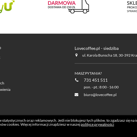
O
Lovecoffee.pl - siedziba
ul. Karola Bunscha 18, 30-392 Kr
k
MASZ PYTANIA?
731 451 511
ych
pon. - pt.: 8:00 - 16:00
wienia
biuro@lovecoffee.pl
statystycznych oraz reklamowych. Jeśli nie blokujesz tych plików, to zgadzasz się na 
ków cookies. Więcej informacji znajdziesz w naszej
polityce prywatności