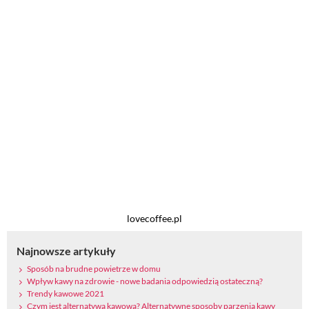
lovecoffee.pl
Najnowsze artykuły
Sposób na brudne powietrze w domu
Wpływ kawy na zdrowie - nowe badania odpowiedzią ostateczną?
Trendy kawowe 2021
Czym jest alternatywa kawowa? Alternatywne sposoby parzenia kawy