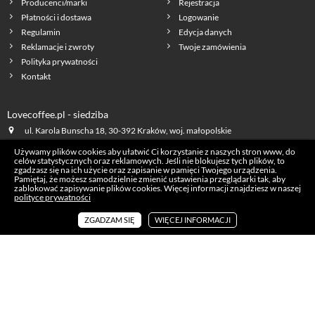
Producenci/marki
Rejestracja
Płatności i dostawa
Logowanie
Regulamin
Edycja danych
Reklamacje i zwroty
Twoje zamówienia
Polityka prywatności
Kontakt
Lovecoffee.pl - siedziba
ul. Karola Bunscha 18, 30-392 Kraków, woj. małopolskie
NIP: 628 226 64 84
Używamy plików cookies aby ułatwić Ci korzystanie z naszych stron www, do
celów statystycznych oraz reklamowych. Jeśli nie blokujesz tych plików, to
zgadzasz się na ich użycie oraz zapisanie w pamięci Twojego urządzenia.
Pamiętaj, że możesz samodzielnie zmienić ustawienia przeglądarki tak, aby
MASZ PYTANIA?
zablokować zapisywanie plików cookies. Więcej informacji znajdziesz w naszej
polityce prywatności
731 451 511
pon. - pt.: 8:00 - 16:00
ZGADZAM SIĘ
WIĘCEJ INFORMACJI
biuro@lovecoffee.pl
lovecoffee.pl na facebook
lovecoffee.pl na YouTube