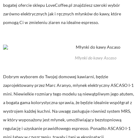
bogatej ofercie sklepu LoveCoffee.pl znajdziesz szeroki wybór
zarówno elektrycznych jak i ręcznych młynków do kawy, które
pomogą Ci w zmieleniu ziaren na idealne espresso.
Młynki do kawy Ascaso
Dobrym wyborem do Twojej domowej kawiarni, będzie
zaprojektowany przez Marc Aranyo, młynek elektryczny ASCASO I-1
mini. Niewielkie rozmiary tego modelu są niewątpliwym jego atutem,
a bogata gama kolorystyczna sprawia, że będzie idealnie współgrał z
wystrojem każdej kuchni. Na uwagę zasługuje również system MRS,
w który wyposażony jest młynek, umożliwiający bezstopniową
regulację i uzyskanie prawidłowego espresso. Ponadto ASCASO I-1
mini łatwy w czyszczeniu, trwały i tani w eksploatacji.