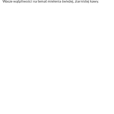
Wasze wątpliwości na temat mielenia świeżej, ziarnistej kawy.