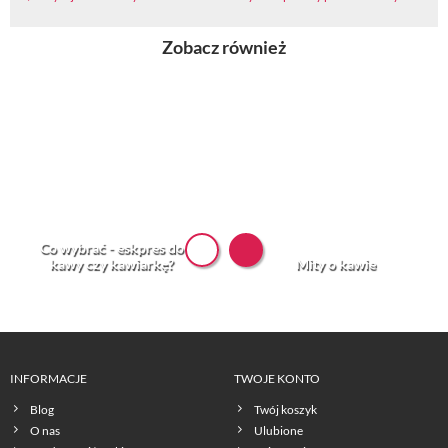
Zobacz również
Co wybrać - eskpres do
kawy czy kawiarkę?
Mity o kawie
INFORMACJE
TWOJE KONTO
Blog
Twój koszyk
O nas
Ulubione