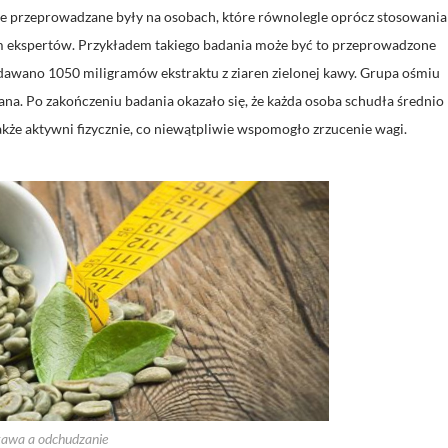
rze przeprowadzane były na osobach, które równolegle oprócz stosowania
iem ekspertów. Przykładem takiego badania może być to przeprowadzone
dawano 1050 miligramów ekstraktu z ziaren zielonej kawy. Grupa ośmiu
na. Po zakończeniu badania okazało się, że każda osoba schudła średnio
także aktywni fizycznie, co niewątpliwie wspomogło zrzucenie wagi.
kawa a odchudzanie