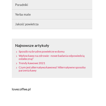
Poradniki
Yerba mate
Jakość powietrza
Najnowsze artykuły
Sposób na brudne powietrze w domu
Wpływ kawy na zdrowie - nowe badania odpowiedzią
ostateczną?
Trendy kawowe 2021
Czym jest alternatywa kawowa? Alternatywne sposoby
parzenia kawy
lovecoffee.pl