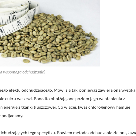
wa wspomaga odchudzanie?
omego efektu odchudzającego. Mówi się tak, ponieważ zawiera ona wysoką
nie cukru we krwi. Ponadto obniżają one poziom jego wchłaniania z
 energię z tkanki tłuszczowej. Co więcej, kwas chlorogenowy hamuje
ie podjadamy.
odchudzających tego specyfiku. Bowiem metoda odchudzania zieloną kaw