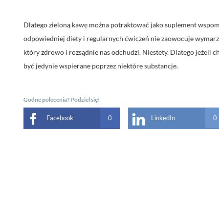
Dlatego zieloną kawę można potraktować jako suplement wspomag
odpowiedniej diety i regularnych ćwiczeń nie zaowocuje wymarzon
który zdrowo i rozsądnie nas odchudzi. Niestety. Dlatego jeżeli 
być jedynie wspierane poprzez niektóre substancje.
Godne polecenia? Podziel się!
Facebook
0
LinkedIn
0