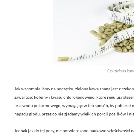
Czy zielona ka
Jak wspomnieliśmy na początku, zielona kawa znana jest z rzek
zawartość kofeiny i kwasu chlorogenowego, które regulują stęże
przewodu pokarmowego, wymagając w ten sposób, by pobierał on
napadu głodu, przez co nie zjadamy wielkich porcji posiłków i n
Jednak jak do tej pory, nie potwierdzono naukowo właściwości 