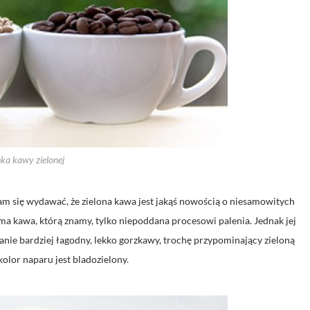
nka kawy zielonej
am się wydawać, że zielona kawa jest jakąś nowością o niesamowitych
ama kawa, którą znamy, tylko niepoddana procesowi palenia. Jednak jej
owanie bardziej łagodny, lekko gorzkawy, trochę przypominający zieloną
kolor naparu jest bladozielony.