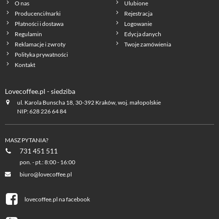
O nas
Ulubione
Producenci/marki
Rejestracja
Płatności i dostawa
Logowanie
Regulamin
Edycja danych
Reklamacje i zwroty
Twoje zamówienia
Polityka prywatności
Kontakt
Lovecoffee.pl - siedziba
ul. Karola Bunscha 18, 30-392 Kraków, woj. małopolskie
NIP: 628 226 64 84
MASZ PYTANIA?
731 451 511
pon. - pt.: 8:00 - 16:00
biuro@lovecoffee.pl
lovecoffee.pl na facebook