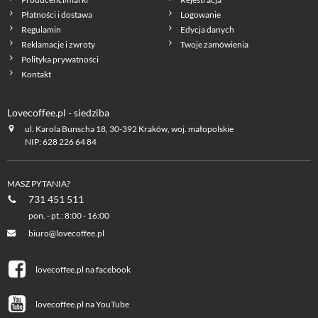
Płatności i dostawa
Logowanie
Regulamin
Edycja danych
Reklamacje i zwroty
Twoje zamówienia
Polityka prywatności
Kontakt
Lovecoffee.pl - siedziba
ul. Karola Bunscha 18, 30-392 Kraków, woj. małopolskie
NIP: 628 226 64 84
MASZ PYTANIA?
731 451 511
pon. - pt.: 8:00 - 16:00
biuro@lovecoffee.pl
lovecoffee.pl na facebook
lovecoffee.pl na YouTube