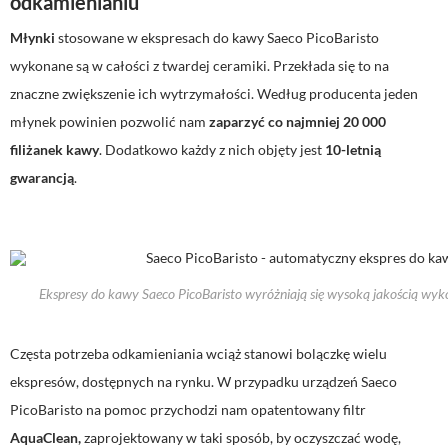
odkamienianiu
Młynki
stosowane w ekspresach do kawy Saeco PicoBaristo
wykonane są w całości z twardej ceramiki. Przekłada się to na
znaczne zwiększenie ich wytrzymałości. Według producenta jeden
młynek powinien pozwolić nam
zaparzyć co najmniej 20 000
filiżanek kawy
. Dodatkowo każdy z nich objęty jest
10-letnią
gwarancją
.
Ekspresy do kawy Saeco PicoBaristo wyróżniają się wysoką jakością wyko
Częsta potrzeba odkamieniania wciąż stanowi bolączkę wielu
ekspresów, dostępnych na rynku. W przypadku urządzeń Saeco
PicoBaristo na pomoc przychodzi nam opatentowany filtr
AquaClean,
zaprojektowany w taki sposób, by oczyszczać wodę,