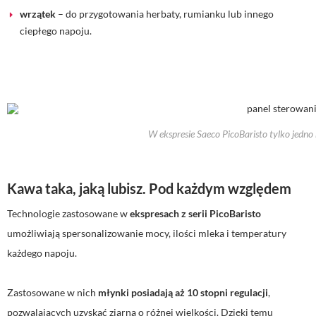
wrzątek
– do przygotowania herbaty, rumianku lub innego
ciepłego napoju.
W ekspresie Saeco PicoBaristo tylko jedno 
Kawa taka, jaką lubisz. Pod każdym względem
Technologie zastosowane w
ekspresach z serii PicoBaristo
umożliwiają spersonalizowanie mocy, ilości mleka i temperatury
każdego napoju.
Zastosowane w nich
młynki posiadają aż 10 stopni regulacji
,
pozwalających uzyskać ziarna o różnej wielkości. Dzięki temu