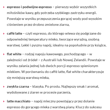
espresso i podwójne espresso
– pierwszy wybór wszystkich
miłośników kawy, gdy potrzeba szybkiego zastrzyku energii.
Powstaje w wyniku przepuszczenia gorącej wody pod wysokim
ciśnieniem przez drobno zmielone ziarna,
caffé latte
– czyli espresso, do którego wlewa się podgrzane do
odpowiedniej temperatury mleko, tworzące wyraźną, osobną
warstwę. Lekki i pyszny napój, idealny na popołudnie przy książce,
flat white
– rodzaj napoju kawowego, pochodzącego – w
zależności od źródeł – z Australii lub Nowej Zelandii. Powstaje w
wyniku zalania jednej lub dwóch porcji espresso spienionym
mlekiem. W porównaniu do caffé latte, flat white charakteryzuje
się mniejszą warstwą mleka,
zwykła czarna
– klasyka. Po prostu. Najlepszy smak i aromat,
wydobywane z ziaren w procesie parzenia,
latte macchiato
– napój mleczny powstający przez dolanie
espresso do gorącego mleka z warstwą piany. Klucz do sukcesu