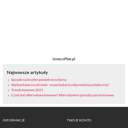
lovecoffee.pl
Najnowsze artykuły
Sposób na brudne powietrze w domu
Wpływ kawy na zdrowie - nowe badania odpowiedzią ostateczną?
Trendy kawowe 2021
Czym jest alternatywa kawowa? Alternatywne sposoby parzenia kawy
INFORMACJE
TWOJE KONTO