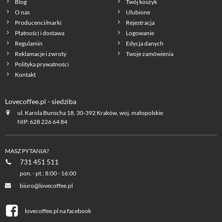
Blog
Twój koszyk
O nas
Ulubione
Producenci/marki
Rejestracja
Płatności i dostawa
Logowanie
Regulamin
Edycja danych
Reklamacje i zwroty
Twoje zamówienia
Polityka prywatności
Kontakt
Lovecoffee.pl - siedziba
ul. Karola Bunscha 18, 30-392 Kraków, woj. małopolskie
NIP: 628 226 64 84
MASZ PYTANIA?
731 451 511
pon. - pt.: 8:00 - 16:00
biuro@lovecoffee.pl
lovecoffee.pl na facebook