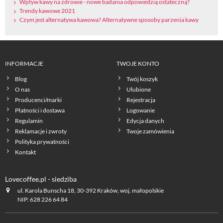
Wpływ kawy na zdrowie - nowe badania odpowiedzią ostateczną?
Trendy kawowe 2021
Czym jest alternatywa kawowa? Alternatywne sposoby parzenia kawy
INFORMACJE
TWOJE KONTO
Blog
Twój koszyk
O nas
Ulubione
Producenci/marki
Rejestracja
Płatności i dostawa
Logowanie
Regulamin
Edycja danych
Reklamacje i zwroty
Twoje zamówienia
Polityka prywatności
Kontakt
Lovecoffee.pl - siedziba
ul. Karola Bunscha 18, 30-392 Kraków, woj. małopolskie
NIP: 628 226 64 84