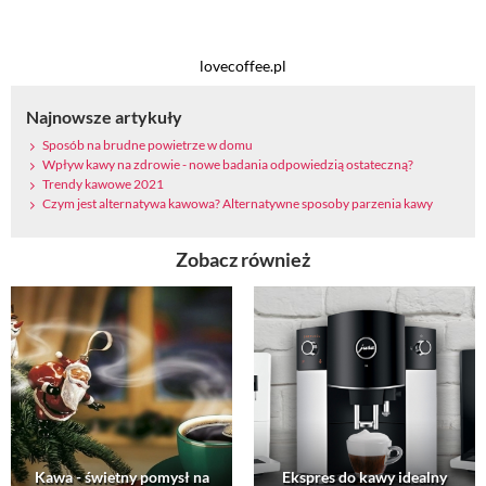
lovecoffee.pl
Najnowsze artykuły
Sposób na brudne powietrze w domu
Wpływ kawy na zdrowie - nowe badania odpowiedzią ostateczną?
Trendy kawowe 2021
Czym jest alternatywa kawowa? Alternatywne sposoby parzenia kawy
Zobacz również
Kawa - świetny pomysł na
Ekspres do kawy idealny