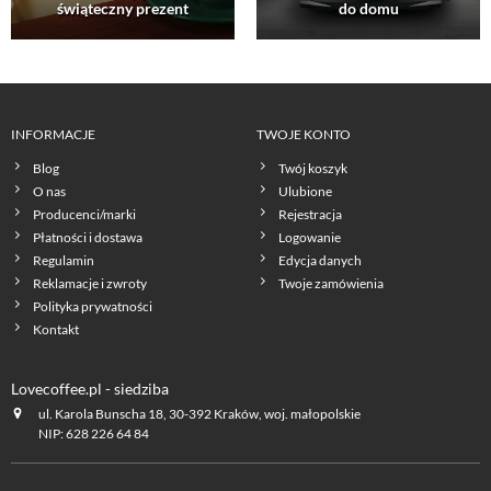
świąteczny prezent
do domu
INFORMACJE
TWOJE KONTO
Blog
Twój koszyk
O nas
Ulubione
Producenci/marki
Rejestracja
Płatności i dostawa
Logowanie
Regulamin
Edycja danych
Reklamacje i zwroty
Twoje zamówienia
Polityka prywatności
Kontakt
Lovecoffee.pl - siedziba
ul. Karola Bunscha 18, 30-392 Kraków, woj. małopolskie
NIP: 628 226 64 84