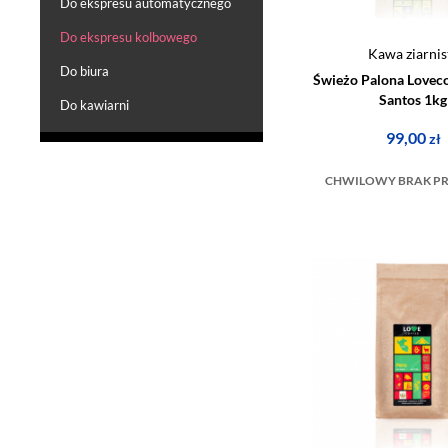
Do ekspresu automatycznego
Do ekspresu kolbowego
Kawa ziarnis
Do biura
Świeżo Palona Loveco
Santos 1kg
Do kawiarni
99,00
zł
CHWILOWY BRAK P