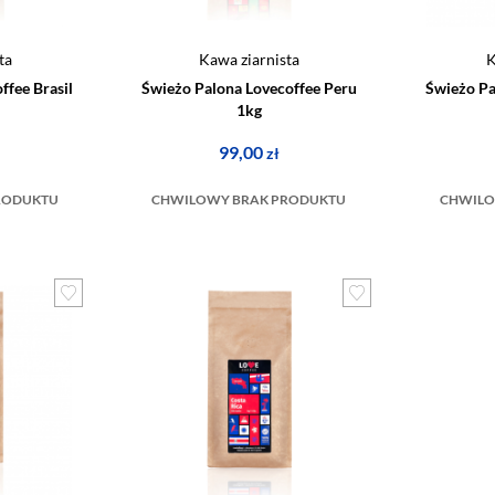
ta
Kawa ziarnista
K
ffee Brasil
Świeżo Palona Lovecoffee Peru
Świeżo Pa
1kg
99,00
zł
RODUKTU
CHWILOWY BRAK PRODUKTU
CHWILO