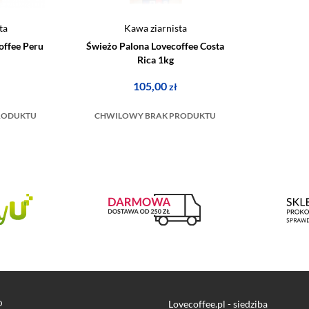
ta
Kawa ziarnista
offee Peru
Świeżo Palona Lovecoffee Costa
Rica 1kg
105,00
zł
RODUKTU
CHWILOWY BRAK PRODUKTU
O
Lovecoffee.pl - siedziba