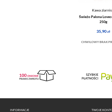
Kawa ziarnis
Świeżo Palona Lovec
250g
35,90
zł
CHWILOWY BRAK P
INFORMACJE
TWOJE KONT