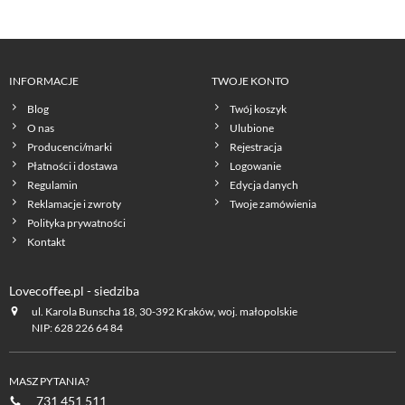
INFORMACJE
TWOJE KONTO
Blog
Twój koszyk
O nas
Ulubione
Producenci/marki
Rejestracja
Płatności i dostawa
Logowanie
Regulamin
Edycja danych
Reklamacje i zwroty
Twoje zamówienia
Polityka prywatności
Kontakt
Lovecoffee.pl - siedziba
ul. Karola Bunscha 18, 30-392 Kraków, woj. małopolskie
NIP: 628 226 64 84
MASZ PYTANIA?
731 451 511