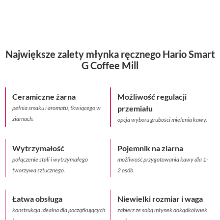
Największe zalety młynka ręcznego Hario Smart
G Coffee Mill
Ceramiczne żarna
Możliwość regulacji
przemiału
pełnia smaku i aromatu, tkwiącego w
ziarnach.
opcja wyboru grubości mielenia kawy.
Wytrzymałość
Pojemnik na ziarna
połączenie stali i wytrzymałego
możliwość przygotowania kawy dla 1-
tworzywa sztucznego.
2 osób.
Łatwa obsługa
Niewielki rozmiar i waga
konstrukcja idealna dla początkujących
zabierz ze sobą młynek dokądkolwiek