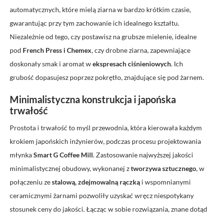
automatycznych, które mielą ziarna w bardzo krótkim czasie,
gwarantując przy tym zachowanie ich idealnego kształtu.
Niezależnie od tego, czy postawisz na
grubsze mielenie
, idealne
pod
French Press i
Chemex
, czy
drobne ziarna
, zapewniające
doskonały smak i aromat w
ekspresach ciśnieniowych
. Ich
grubość dopasujesz poprzez pokrętło, znajdujące się pod żarnem.
Minimalistyczna konstrukcja i japońska
trwałość
Prostota i trwałość to myśl przewodnia, która kierowała każdym
krokiem japońskich inżynierów
,
podczas procesu projektowania
młynka
Smart G
Coffee
Mill
. Zastosowanie najwyższej jakości
minimalistycznej obudowy, wykonanej z
tworzywa sztucznego
, w
połączeniu ze
stalową, zdejmowalną rączką
i wspomnianymi
ceramicznymi żarnami pozwoliły uzyskać wręcz niespotykany
stosunek ceny do jakości. Łącząc w sobie rozwiązania, znane dotąd