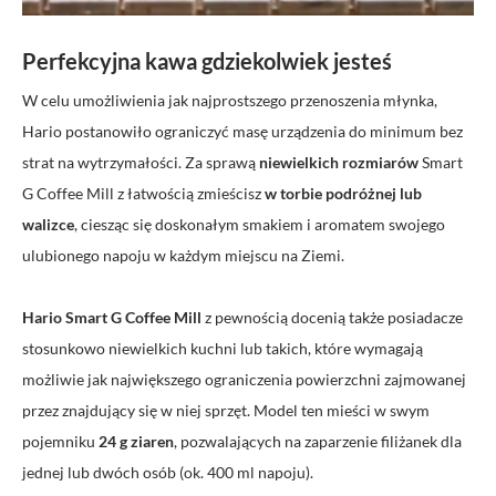
Perfekcyjna kawa gdziekolwiek jesteś
W celu umożliwienia jak najprostszego przenoszenia młynka,
Hario postanowiło ograniczyć masę urządzenia do minimum bez
strat na wytrzymałości. Za sprawą
niewielkich rozmiarów
Smart
G
Coffee
Mill z łatwością zmieścisz
w
torbie podróżnej lub
walizce
, ciesząc się doskonałym smakiem i aromatem swojego
ulubionego napoju w
każdym miejscu na Ziemi
.
Hario Smart G
Coffee
Mill
z pewnością docenią także posiadacze
stosunkowo
niewielkich kuchni
lub takich, które wymagają
możliwie jak największego ograniczenia powierzchni zajmowanej
przez znajdujący się w niej sprzęt. Model ten mieści w swym
pojemniku
24 g ziaren
, pozwalających
na zaparzenie filiżanek dla
jednej lub dwóch osób
(ok. 400 ml napoju).