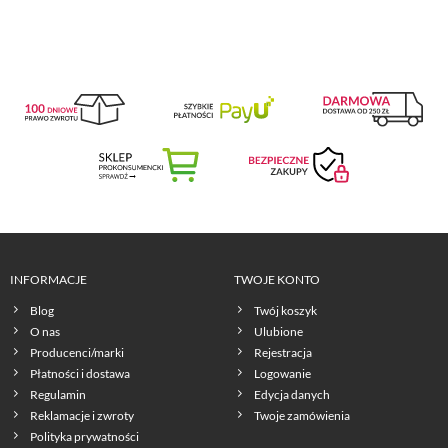
INFORMACJE
TWOJE KONTO
Blog
Twój koszyk
O nas
Ulubione
Producenci/marki
Rejestracja
Płatności i dostawa
Logowanie
Regulamin
Edycja danych
Reklamacje i zwroty
Twoje zamówienia
Polityka prywatności