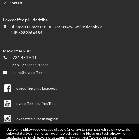
Kontakt
Lovecoffee.pl - siedziba
ul. Karola Bunscha 18, 30-392 Kraków, woj. małopolskie
NIP: 628 226 64 84
MASZ PYTANIA?
731 451 511
pon. - pt.: 8:00 - 16:00
biuro@lovecoffee.pl
lovecoffee.pl na facebook
lovecoffee.pl na YouTube
lovecoffee.pl na Instagram
Używamy plików cookies aby ułatwić Ci korzystanie z naszych stron www, do
celów statystycznych oraz reklamowych. Jeśli nie blokujesz tych plików, to
zgadzasz się na ich użycie oraz zapisanie w pamięci Twojego urządzenia.