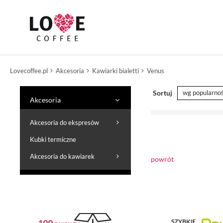
Lovecoffee.pl
Akcesoria
Kawiarki bialetti
Venus
Sortuj
wg popularnoś
Akcesoria
Akcesoria do ekspresów
Kubki termiczne
Akcesoria do kawiarek
powrót