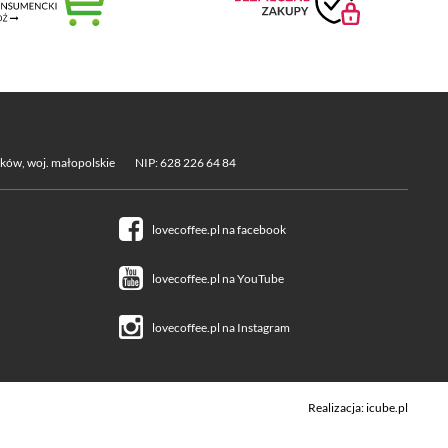
aków, woj. małopolskie
NIP: 628 226 64 84
lovecoffee.pl na facebook
lovecoffee.pl na YouTube
lovecoffee.pl na Instagram
Realizacja:
icube.pl