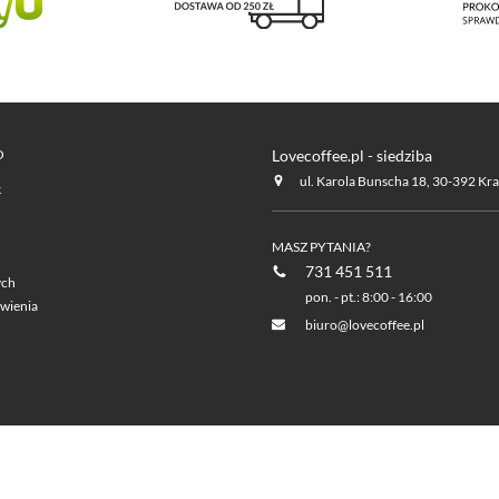
O
Lovecoffee.pl - siedziba
ul. Karola Bunscha 18, 30-392 Kr
k
MASZ PYTANIA?
731 451 511
ych
pon. - pt.: 8:00 - 16:00
wienia
biuro@lovecoffee.pl