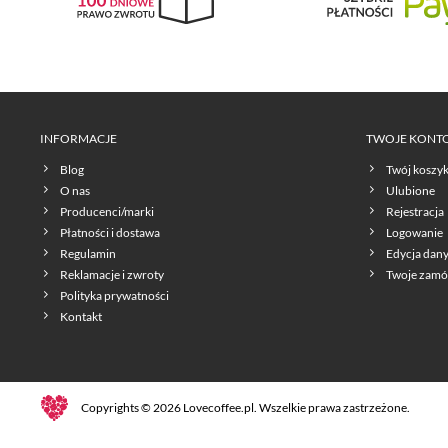
INFORMACJE
TWOJE KONT
Blog
Twój koszy
O nas
Ulubione
Producenci/marki
Rejestracja
Płatności i dostawa
Logowanie
Regulamin
Edycja dan
Reklamacje i zwroty
Twoje zamó
Polityka prywatności
Kontakt
Copyrights © 2026 Lovecoffee.pl. Wszelkie prawa zastrzeżone.