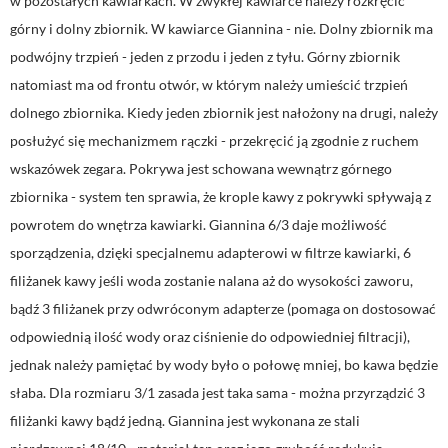
w pozostałych kawiarkach. W zwykłej kawiarce należy rozkręcić
górny i dolny zbiornik. W kawiarce Giannina - nie. Dolny zbiornik ma
podwójny trzpień - jeden z przodu i jeden z tyłu. Górny zbiornik
natomiast ma od frontu otwór, w którym należy umieścić trzpień
dolnego zbiornika. Kiedy jeden zbiornik jest nałożony na drugi, należy
posłużyć się mechanizmem rączki - przekręcić ją zgodnie z ruchem
wskazówek zegara. Pokrywa jest schowana wewnątrz górnego
zbiornika - system ten sprawia, że krople kawy z pokrywki spływają z
powrotem do wnętrza kawiarki. Giannina 6/3 daje możliwość
sporządzenia, dzięki specjalnemu adapterowi w filtrze kawiarki, 6
filiżanek kawy jeśli woda zostanie nalana aż do wysokości zaworu,
bądź 3 filiżanek przy odwróconym adapterze (pomaga on dostosować
odpowiednią ilość wody oraz ciśnienie do odpowiedniej filtracji),
jednak należy pamiętać by wody było o połowę mniej, bo kawa będzie
słaba. Dla rozmiaru 3/1 zasada jest taka sama - można przyrządzić 3
filiżanki kawy bądź jedną. Giannina jest wykonana ze stali