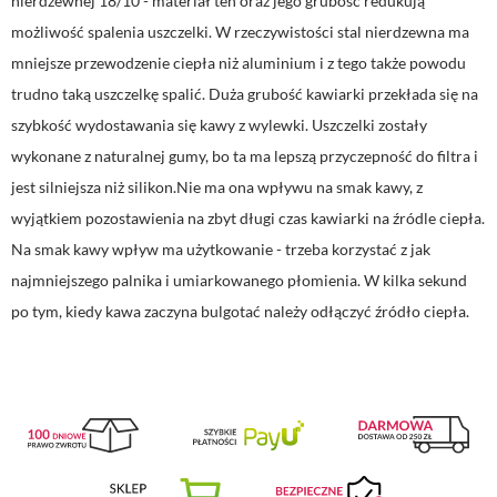
nierdzewnej 18/10 - materiał ten oraz jego grubość redukują
możliwość spalenia uszczelki. W rzeczywistości stal nierdzewna ma
mniejsze przewodzenie ciepła niż aluminium i z tego także powodu
trudno taką uszczelkę spalić. Duża grubość kawiarki przekłada się na
szybkość wydostawania się kawy z wylewki. Uszczelki zostały
wykonane z naturalnej gumy, bo ta ma lepszą przyczepność do filtra i
jest silniejsza niż silikon.Nie ma ona wpływu na smak kawy, z
wyjątkiem pozostawienia na zbyt długi czas kawiarki na źródle ciepła.
Na smak kawy wpływ ma użytkowanie - trzeba korzystać z jak
najmniejszego palnika i umiarkowanego płomienia. W kilka sekund
po tym, kiedy kawa zaczyna bulgotać należy odłączyć źródło ciepła.