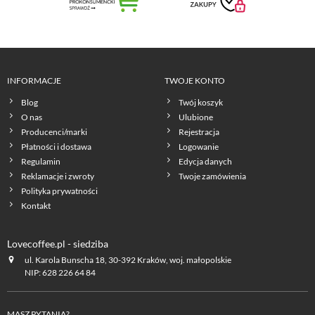
INFORMACJE
TWOJE KONTO
Blog
Twój koszyk
O nas
Ulubione
Producenci/marki
Rejestracja
Płatności i dostawa
Logowanie
Regulamin
Edycja danych
Reklamacje i zwroty
Twoje zamówienia
Polityka prywatności
Kontakt
Lovecoffee.pl - siedziba
ul. Karola Bunscha 18, 30-392 Kraków, woj. małopolskie
NIP: 628 226 64 84
MASZ PYTANIA?